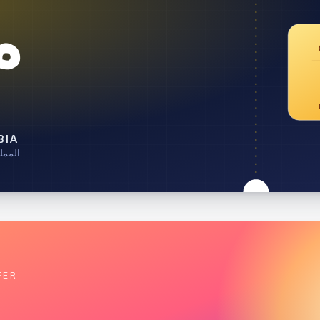
خ
BIA
المملك
FER