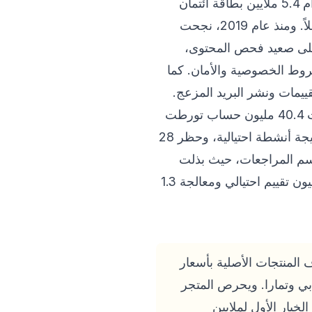
الذي يتخطى 850 مليون زائر أسبوعياً. وأشارت الإحصائيات الرسمية إلى أن آبل منعت استخدام 5.4 ملايين بطاقة ائتمان
مسروقة، كما قامت بتقييد أكثر من مليوني حساب ومنعهم من إجراء أي معاملات مالية مستقبلاً. ومنذ عام 2019، نجحت
احتيال تراكمية بلغت قيمتها 11.2 مليار دولار. وعلى صعيد فحص المحتوى،
ائها شروط الخصوصية والأمان. كما
ييمات ونشر البريد المزعج.
وفي إطار مكافحتها للحسابات الوهمية، رفضت الشركة إنشاء 1.1 مليار حساب مشبوه، وأغلقت 40.4 مليون حساب تورطت
في انتهاكات سياسات الاستخدام. أما بالنسبة للمطورين، فقد تم إنهاء عمل 193 ألف حساب نتيجة أنشطة احتيالية، وحظر 28
قسم المراجعات، حيث بذلت
جهوداً كبيرة لرصد التقييمات المزيفة باستخدام الذكاء الاصطناعي، مما أسفر عن حجب 195 مليون تقييم احتيالي ومعالجة 1.3
 المنطقة خلال يوليو 2026، حيث يقدم آلاف المنتجات الأصلية بأسعار
ابي وتمارا. ويحرص المتجر
خيار الأول لملايين