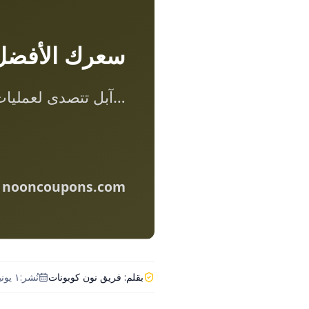
بقلم:
فريق نون كوبونات
نُشر:
١ يونيو ٢٠٢٦