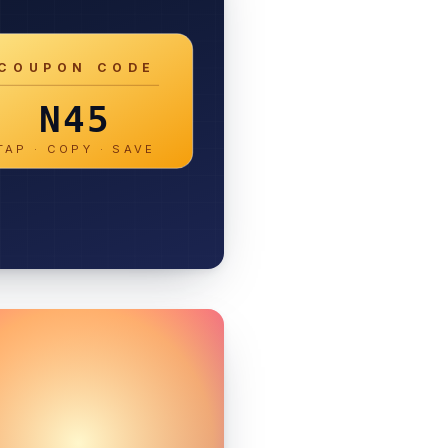
COUPON CODE
N45
TAP · COPY · SAVE