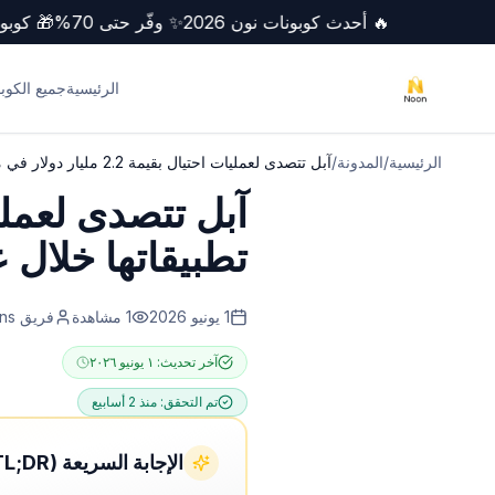
🔥 أحدث كوبونات نون 2026
✨ وفّر حتى 70%
🎁 
الرئيسية
جميع الكوب
الرئيسية
/
المدونة
/
آبل تتصدى لعمليات احتيال بقيمة 2.2 مليار دولار في متجر تطبيقاتها خلال عام 2025
تطبيقاتها خلال عام 
1 يونيو 2026
1
مشاهدة
فريق NoonCoupons
آخر تحديث:
١ يونيو ٢٠٢٦
تم التحقق:
منذ 2 أسابيع
الإجابة السريعة (TL;DR)