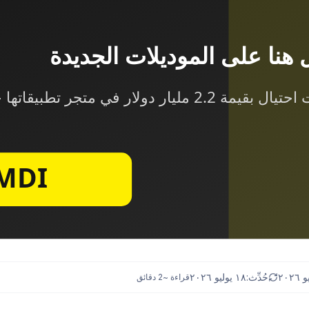
حُدِّث:
١٨ يوليو ٢٠٢٦
قراءة ~
2
دقائق