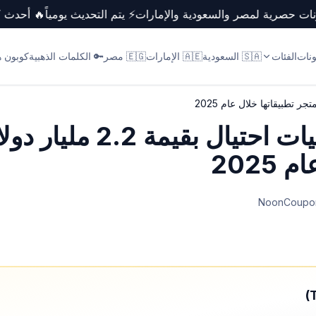
كوبونات حصرية لمصر والسعودية والإمارات
⚡ يتم التحديث يومياً
🔥 أحد
ونات
الفئات
🇸🇦 السعودية
🇦🇪 الإمارات
🇪🇬 مصر
🔑 الكلمات الذهبية
كوبون ها
آبل تتصدى لعمليات احتيال 
2025