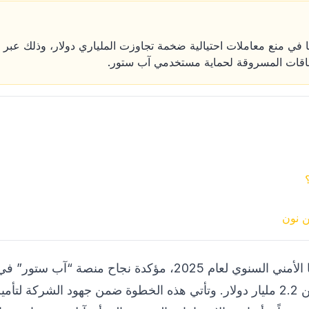
ي منع معاملات احتيالية ضخمة تجاوزت الملياري دولار، وذلك عبر
طاقات المسروقة لحماية مستخدمي آب ستور.
ن نون
أفصحت شركة آبل عن تقريرها الأمني السنوي لعام 2025، مؤكدة ن
ستكلف المستخدمين ما يزيد عن 2.2 مليار دولار. وتأتي هذه الخطوة ضمن جهود الش