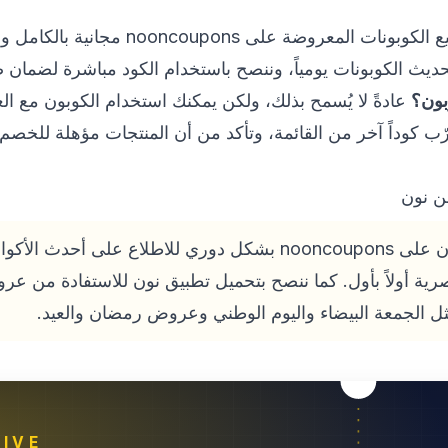
المعروضة على nooncoupons مجانية بالكامل ولا تتطلب أي اشتراك.
ديث الكوبونات يومياً، وننصح باستخدام الكود مباشرة لضمان ص
بون؟
عادةً لا يُسمح بذلك، ولكن يمكنك استخدام الكوبون مع ا
ب كوداً آخر من القائمة، وتأكد من أن المنتجات مؤهلة للخصم 
ن نون
احرص على متابعة صفحة نون على nooncoupons بشكل دوري للاطلاع ع
رية أولاً بأول. كما ننصح بتحميل تطبيق نون للاستفادة من ع
ل الجمعة البيضاء واليوم الوطني وعروض رمضان والعيد.
IVE