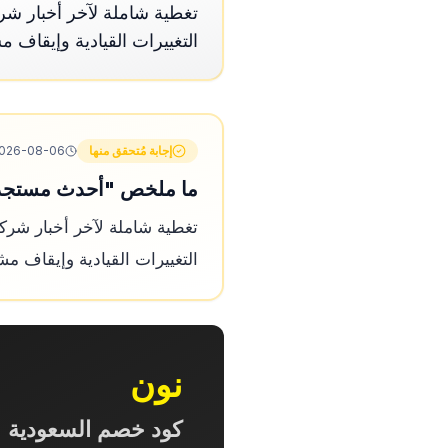
التغييرات القيادية وإيقاف مشروع Sora وتحديثات مي
إجابة مُتحقق منها
026-08-06
ما ملخص "أحدث مستجدات OpenAI: اشتراكات جديدة وتحولات استراتيجية 
التغييرات القيادية وإيقاف مشروع Sora وتحديثات ميزا