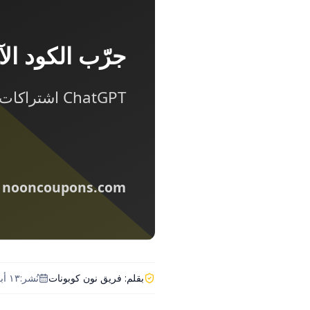
بقلم:
فريق نون كوبونات
نُشر:
١٣ أبريل ٢٠٢٦