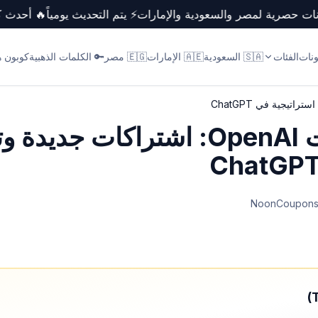
كوبونات حصرية لمصر والسعودية والإمارات
⚡ يتم التحديث يومياً
🔥 أحد
ونات
الفئات
🇸🇦 السعودية
🇦🇪 الإمارات
🇪🇬 مصر
🔑 الكلمات الذهبية
كوبون ها
أحدث مستجدات OpenAI: اشتراكات جد