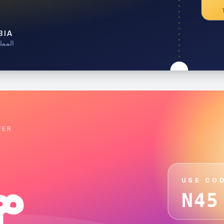
BIA
المملك
FER
خ
USE CO
N45