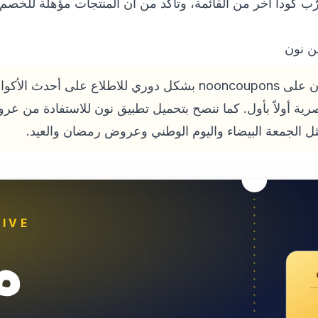
ب كوداً آخر من القائمة، وتأكد من أن المنتجات مؤهلة للخصم 
ن نون
احرص على متابعة صفحة نون على nooncoupons بشكل دوري للاطلاع ع
رية أولاً بأول. كما ننصح بتحميل تطبيق نون للاستفادة من ع
ل الجمعة البيضاء واليوم الوطني وعروض رمضان والعيد.
IVE
خ