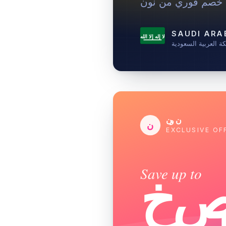
خصم فوري من نون
SAUDI ARA
لا إله إلا الله
ة العربية السعودية
نون
ن
EXCLUSIVE OF
Save up to
صم