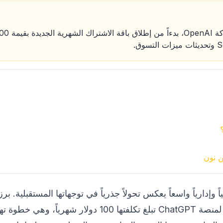
ن نون
Open حراكاً تقنياً وإدارياً واسعاً يعكس تحولاً جذرياً في توجهاتها المستق
الشركة عن فئة اشتراك جديدة لمنصة ChatGPT تبلغ تكلفتها 00