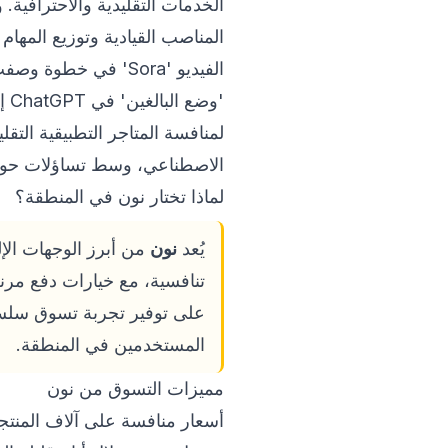
الخدمات التقليدية والاحترافية.
الفيديو 'Sora' في 
'و
لمنافسة المتاجر التطبيقية التق
الاصطناعي، وسط تساؤلات حول قدرة تطبيقات ChatGPT على سحب البسا
لماذا تختار نون في المنطقة؟
يُعد
نون
تنافسية، مع خيارات دفع مرنة
على توفير تجربة تسوق سلسة ع
المستخدمين في المنطقة.
مميزات التسوق من نون
أسعار منافسة على آلاف المنتج