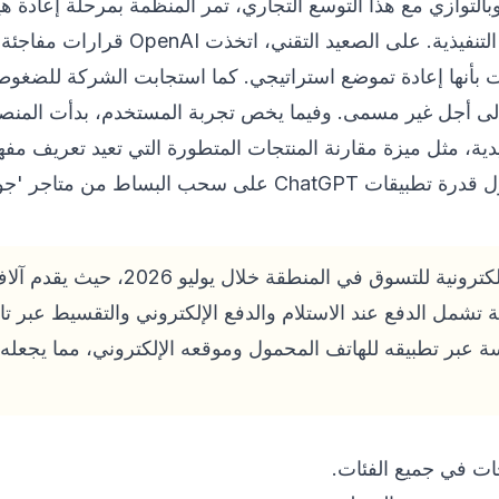
 وبالتوازي مع هذا التوسع التجاري، تمر المنظمة بمرحلة إعادة
المناصب القيادية وتوزيع المهام التنفيذية. 
خطوة وصفت بأنها إعادة تموضع استراتيجي. كما استجابت الشركة للضغو
ضع البالغين' في ChatGPT إلى أجل غير مسمى. وفيما يخص تجربة المستخدم، بد
ليدية، مثل ميزة مقارنة المنتجات المتطورة التي تعيد تعريف مف
ط من متاجر 'جوجل بلاي' و'آب ستور'.
من أبرز الوجهات الإلكترونية للتسوق في
 تشمل الدفع عند الاستلام والدفع الإلكتروني والتقسيط عبر ت
بر تطبيقه للهاتف المحمول وموقعه الإلكتروني، مما يجعله ال
ات في جميع الفئات.