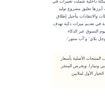
 هيكلة داخلية شملت تغييرات في
على الصعيد التقني، اتخذت OpenAI قرارات مفاجئة، أبرزها تعليق مشروع توليد
طات والانتقادات بتأجيل إطلاق
أت المنصة في تقديم ميزات ذكية تهدف
هوم التسوق عبر الذكاء
 المنطقة خلال يوليو 2026، حيث يقدم آلاف المنتجات الأصلية بأسعار
ابي وتمارا. ويحرص المتجر
خيار الأول لملايين