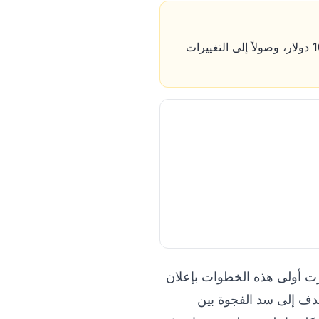
تغطية شاملة لآخر أخبار شركة OpenAI، بدءاً من إطلاق باقة الاشتراك الشهرية الجديدة بقيمة 100 دولار، وصولاً إلى التغييرات
بلية. برزت أولى هذه الخطوات بإعلان
1 دولار شهرياً، وهي خطوة تهدف إلى سد الفجوة بين