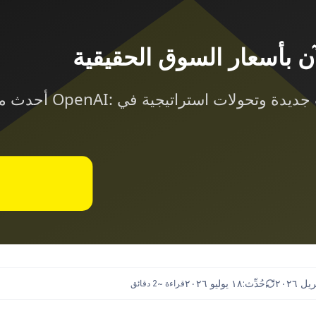
حُدِّث:
١٨ يوليو ٢٠٢٦
قراءة ~
2
دقائق