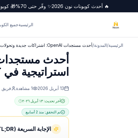
🔥 أحدث كوبونات نون 2026
✨ وفّر حتى 70%
🎁 
الرئيسية
جميع الكوب
الرئيسية
/
المدونة
/
أحدث مستجدات OpenAI: اشتراكات جديدة وتحولات استراتيجية في ChatGPT
استراتيجية في ChatGPT
13 أبريل 2026
1
مشاهدة
فريق NoonCoupons
آخر تحديث:
١٣ أبريل ٢٠٢٦
تم التحقق:
منذ 2 أسابيع
الإجابة السريعة (TL;DR)