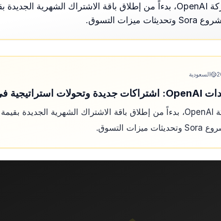
زات التسوق.
2
السعودية
في ChatGPT"؟
ت التسوق.