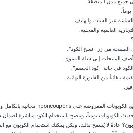
ى جميع مدن المنطقة.
لساعة عبر الشات والهاتف.
رية العالمية والمحلية.
 الصفحة من زر "نسخ الكود".
أضف المنتجات إلى سلة التسوق.
لكود في خانة "كود الخصم".
تلقائياً من الفاتورة النهائية.
فير.
المعروضة على nooncoupons مجانية بالكامل ولا تتطلب أي اشتراك.
ديث الكوبونات يومياً، وننصح باستخدام الكود مباشرة لضمان ص
بون؟
عادةً لا يُسمح بذلك، ولكن يمكنك استخدام الكوبون مع ا