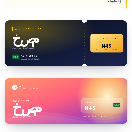
والعيد.
· EXCLUSIVE
نون
خصم
COUPON CODE
N45
خصم فوري من نون
TAP · COPY · SAVE
SAUDI ARABIA
لا إله إلا الله
المملكة العربية السعودية
نون
ن
EXCLUSIVE OFFER
Save up to
خصم
USE CODE
لا إله إلا الله
N45
خصم فوري من نون
VALID IN
SAUDI ARABIA