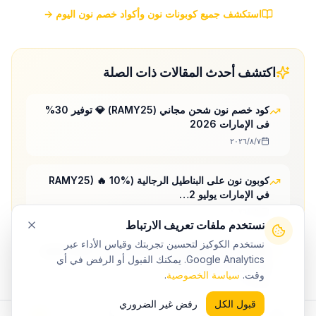
استكشف جميع كوبونات نون وأكواد خصم نون اليوم →
اكتشف أحدث المقالات ذات الصلة
كود خصم نون شحن مجاني (RAMY25) 💎 توفير 30%
فى الإمارات 2026
٧‏/٨‏/٢٠٢٦
كوبون نون على البناطيل الرجالية (RAMY25) 🔥 10%
في الإمارات يوليو 2…
٧‏/٨‏/٢٠٢٦
نستخدم ملفات تعريف الارتباط
نستخدم الكوكيز لتحسين تجربتك وقياس الأداء عبر
noon men's casual shirts AE (RAMY25) 💎 10%
Google Analytics. يمكنك القبول أو الرفض في أي
فى الإمارات يوليو 2026
وقت.
سياسة الخصوصية
.
٧‏/٨‏/٢٠٢٦
قبول الكل
رفض غير الضروري