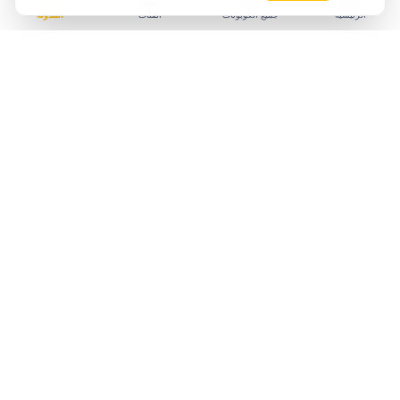
الرئيسية
جميع الكوبونات
الفئات
المدونة
استكشف المزيد من
نون
فئات
نون
كوبونات
الأزياء والملابس
كوبونات
الإلكترونيات
كوبونات
الجوالات
كوبونات
العناية والجمال
كوبونات
المنزل والمطبخ
كوبونات
الأطفال والألعاب
حسب دولتك
كل كوبونات نون
السعودية
الكوبونات النشطة اليوم
دليل أكواد نون المحدث
مقالات موسمية