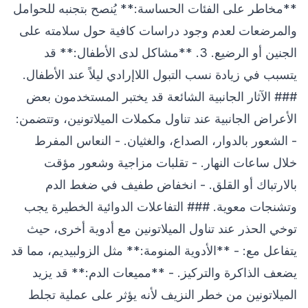
**مخاطر على الفئات الحساسة:** يُنصح بتجنبه للحوامل
والمرضعات لعدم وجود دراسات كافية حول سلامته على
الجنين أو الرضيع. 3. **مشاكل لدى الأطفال:** قد
يتسبب في زيادة نسب التبول اللاإرادي ليلاً عند الأطفال.
### الآثار الجانبية الشائعة قد يختبر المستخدمون بعض
الأعراض الجانبية عند تناول مكملات الميلاتونين، وتتضمن:
- الشعور بالدوار، الصداع، والغثيان. - النعاس المفرط
خلال ساعات النهار. - تقلبات مزاجية وشعور مؤقت
بالارتباك أو القلق. - انخفاض طفيف في ضغط الدم
وتشنجات معوية. ### التفاعلات الدوائية الخطيرة يجب
توخي الحذر عند تناول الميلاتونين مع أدوية أخرى، حيث
يتفاعل مع: - **الأدوية المنومة:** مثل الزولبيديم، مما قد
يضعف الذاكرة والتركيز. - **مميعات الدم:** قد يزيد
الميلاتونين من خطر النزيف لأنه يؤثر على عملية تجلط