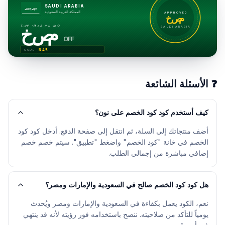
SAUDI ARABIA
لا إله إلا الله
المملكة العربية السعودية
APPROVED
خصم
خصم فوري من نون
خصم
SAUDI ARABIA
OFF
N45
CODE
❓
الأسئلة الشائعة
كيف أستخدم كود كود الخصم على نون؟
أضف منتجاتك إلى السلة، ثم انتقل إلى صفحة الدفع. أدخل كود كود
الخصم في خانة "كود الخصم" واضغط "تطبيق". سيتم خصم خصم
إضافي مباشرة من إجمالي الطلب.
هل كود كود الخصم صالح في السعودية والإمارات ومصر؟
نعم، الكود يعمل بكفاءة في السعودية والإمارات ومصر ويُحدث
يومياً للتأكد من صلاحيته. ننصح باستخدامه فور رؤيته لأنه قد ينتهي