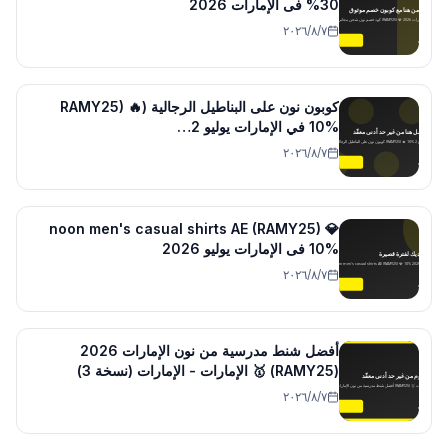
30% فى الإمارات 2026
٧‏/٨‏/٢٠٢٦
كوبون نون على البناطيل الرجالية (RAMY25) 🔥
10% في الإمارات يوليو 2…
٧‏/٨‏/٢٠٢٦
noon men's casual shirts AE (RAMY25) 💎
10% فى الإمارات يوليو 2026
٧‏/٨‏/٢٠٢٦
أفضل شنط مدرسية من نون الإمارات 2026
(RAMY25) 🥇 الإمارات - الإمارات (نسخة 3)
٧‏/٨‏/٢٠٢٦