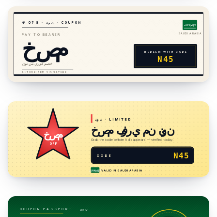
· COUPON
نون
·
8
7
№ 0
لا إله إلا الله
خصم
SAUDI ARABIA
PAY TO BEARER
REDEEM WITH CODE
N45
خصم فوري من نون
AUTHORIZED SIGNATURE
· LIMITED
نون
خصم فوري من نون
خصم
Grab the code before it disappears — verified today.
OFF
N45
CODE
VALID IN
SAUDI ARABIA
لا إله إلا الله
نون
COUPON PASSPORT ·