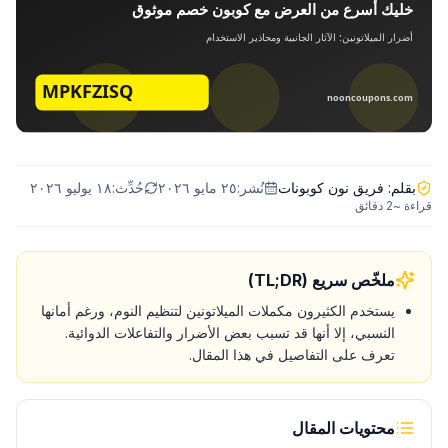
بقلم:
فريق نون كوبونات
نُشر:
٢٥ مايو ٢٠٢٦
حُدِّث:
١٨ يوليو ٢٠٢٦
قراءة ~
2
دقائق
ملخّص سريع (TL;DR)
يستخدم الكثيرون مكملات الميلاتونين لتنظيم النوم، ورغم أمانها
النسبي، إلا أنها قد تسبب بعض الأضرار والتفاعلات الدوائية.
تعرف على التفاصيل في هذا المقال.
محتويات المقال