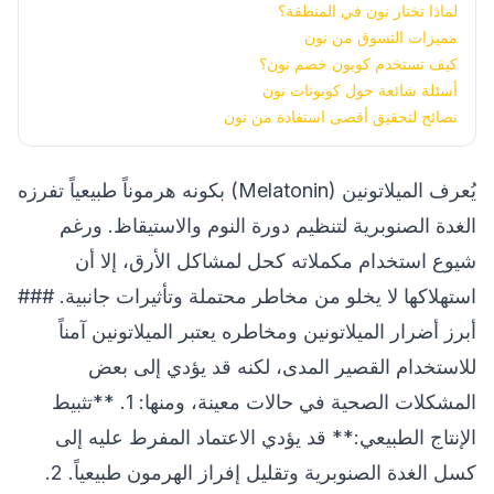
لماذا تختار نون في المنطقة؟
مميزات التسوق من نون
كيف تستخدم كوبون خصم نون؟
أسئلة شائعة حول كوبونات نون
نصائح لتحقيق أقصى استفادة من نون
يُعرف الميلاتونين (Melatonin) بكونه هرموناً طبيعياً تفرزه
الغدة الصنوبرية لتنظيم دورة النوم والاستيقاظ. ورغم
شيوع استخدام مكملاته كحل لمشاكل الأرق، إلا أن
استهلاكها لا يخلو من مخاطر محتملة وتأثيرات جانبية. ###
أبرز أضرار الميلاتونين ومخاطره يعتبر الميلاتونين آمناً
للاستخدام القصير المدى، لكنه قد يؤدي إلى بعض
المشكلات الصحية في حالات معينة، ومنها: 1. **تثبيط
الإنتاج الطبيعي:** قد يؤدي الاعتماد المفرط عليه إلى
كسل الغدة الصنوبرية وتقليل إفراز الهرمون طبيعياً. 2.