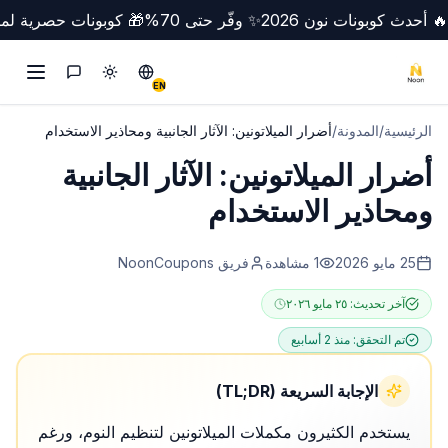
🔥 أحدث كوبونات نون 2026
✨ وفّر حتى 70%
🎁 كوبونات حصرية لمص
تبديل الوضع
Switch to English
التواصل
EN
الرئيسية
/
المدونة
/
أضرار الميلاتونين: الآثار الجانبية ومحاذير الاستخدام
أضرار الميلاتونين: الآثار الجانبية
ومحاذير الاستخدام
25 مايو 2026
1
مشاهدة
فريق NoonCoupons
آخر تحديث:
٢٥ مايو ٢٠٢٦
تم التحقق:
منذ 2 أسابيع
الإجابة السريعة (TL;DR)
يستخدم الكثيرون مكملات الميلاتونين لتنظيم النوم، ورغم