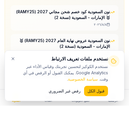
نون السعودية كود خصم شحن مجاني 2027 (RAMY25)
🥇 الإمارات - السعودية (نسخة 2)
٨‏/٨‏/٢٠٢٦
نون السعودية عروض نهاية العام 2027 (RAMY25) 🥇
الإمارات - السعودية (نسخة 2)
٨‏/٨‏/٢٠٢٦
نستخدم ملفات تعريف الارتباط
نستخدم الكوكيز لتحسين تجربتك وقياس الأداء عبر
اشتري قمصان رجالي كلاسيكية من نون اونلاين
Google Analytics. يمكنك القبول أو الرفض في أي
(RAMY25) 🥇 الإمار يوليو… - السعودية (نسخة 14)
وقت.
سياسة الخصوصية
.
٨‏/٨‏/٢٠٢٦
قبول الكل
رفض غير الضروري
الرئيسية
جميع الكوبونات
الفئات
المدونة
استكشف المزيد من
نون
فئات
نون