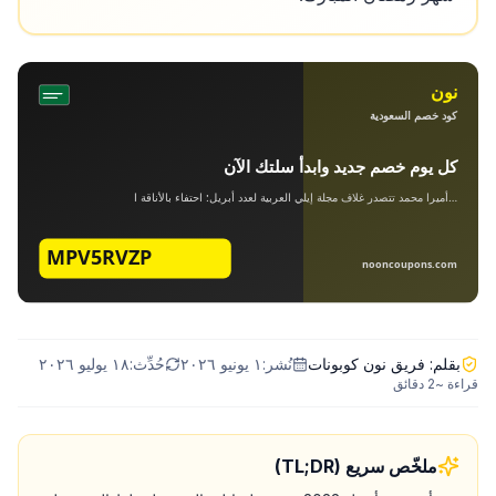
بقلم:
فريق نون كوبونات
نُشر:
١ يونيو ٢٠٢٦
حُدِّث:
١٨ يوليو ٢٠٢٦
قراءة ~
2
دقائق
ملخّص سريع (TL;DR)