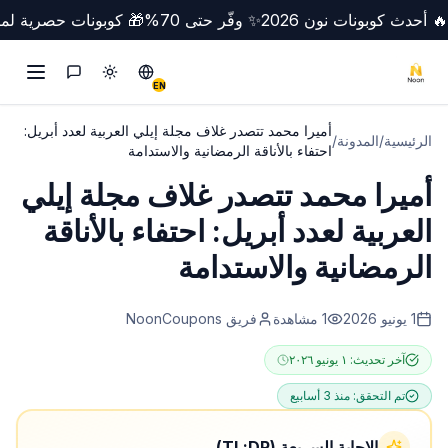
🔥 أحدث كوبونات نون 2026
✨ وفّر حتى 70%
🎁 كوبونات حصرية لمص
تبديل الوضع
Switch to English
التواصل
EN
أميرا محمد تتصدر غلاف مجلة إيلي العربية لعدد أبريل:
الرئيسية
/
المدونة
/
احتفاء بالأناقة الرمضانية والاستدامة
أميرا محمد تتصدر غلاف مجلة إيلي
العربية لعدد أبريل: احتفاء بالأناقة
الرمضانية والاستدامة
1 يونيو 2026
1
مشاهدة
فريق NoonCoupons
آخر تحديث:
١ يونيو ٢٠٢٦
تم التحقق:
منذ 3 أسابيع
الإجابة السريعة (TL;DR)