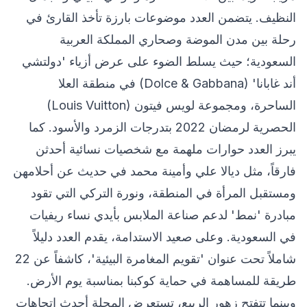
النظيف. يتضمن العدد موضوعات بارزة تأخذ القارئ في
رحلة بين مدن الموضة وصحاري المملكة العربية
السعودية؛ حيث يسلط الضوء على عرض أزياء 'دولتشي
أند غابانا' (Dolce & Gabbana) في منطقة العلا
الساحرة، ومجموعة لويس فيتون (Louis Vuitton)
الحصرية لرمضان 2022 بتدرجات الزمرد والأسود. كما
يبرز العدد حوارات ملهمة مع شخصيات نسائية أحدثن
فارقاً، مثل ديالا علي وأمينة محمد في حديث عن أحلامهن
ومستقبل المرأة في المنطقة، ونورة التركي التي تقود
مبادرة 'نمط' لدعم صناعة الملابس بأيدي نساء ريفيات
في السعودية. وعلى صعيد الاستدامة، يقدم العدد دليلاً
شاملاً تحت عنوان 'تقويم المغامرة البيئية'، كاشفاً عن 22
طريقة للمساهمة في حماية كوكبنا بمناسبة يوم الأرض.
وبينما تتفتح زهور الربيع، تستعرض المجلة أحدث اتجاهات