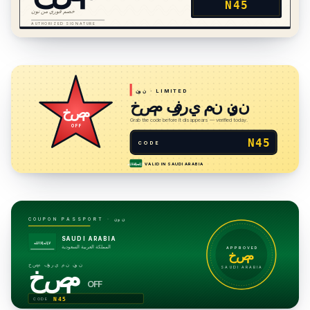
N45
خصم فوري من نون
AUTHORIZED SIGNATURE
· LIMITED
نون
خصم فوري من نون
خصم
Grab the code before it disappears — verified today.
OFF
N45
CODE
VALID IN
SAUDI ARABIA
لا إله إلا الله
نون
COUPON PASSPORT ·
SAUDI ARABIA
لا إله إلا الله
المملكة العربية السعودية
APPROVED
خصم
خصم فوري من نون
خصم
SAUDI ARABIA
OFF
N45
CODE