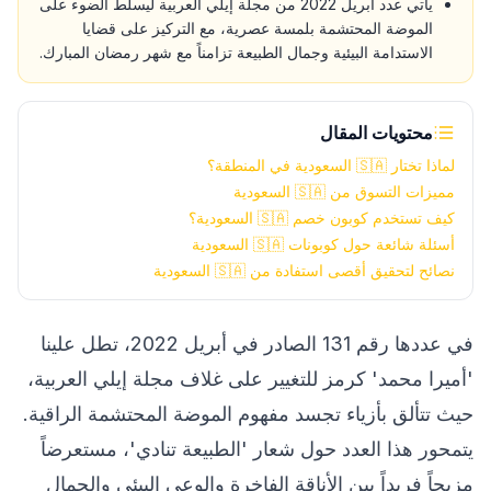
يأتي عدد أبريل 2022 من مجلة إيلي العربية ليسلط الضوء على
الموضة المحتشمة بلمسة عصرية، مع التركيز على قضايا
الاستدامة البيئية وجمال الطبيعة تزامناً مع شهر رمضان المبارك.
محتويات المقال
لماذا تختار 🇸🇦 السعودية في المنطقة؟
مميزات التسوق من 🇸🇦 السعودية
كيف تستخدم كوبون خصم 🇸🇦 السعودية؟
أسئلة شائعة حول كوبونات 🇸🇦 السعودية
نصائح لتحقيق أقصى استفادة من 🇸🇦 السعودية
في عددها رقم 131 الصادر في أبريل 2022، تطل علينا
'أميرا محمد' كرمز للتغيير على غلاف مجلة إيلي العربية،
حيث تتألق بأزياء تجسد مفهوم الموضة المحتشمة الراقية.
يتمحور هذا العدد حول شعار 'الطبيعة تنادي'، مستعرضاً
مزيجاً فريداً بين الأناقة الفاخرة والوعي البيئي والجمال