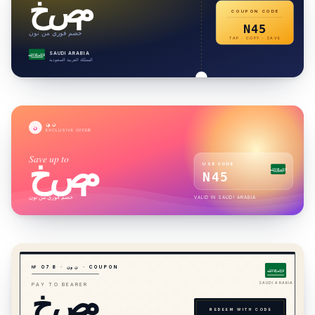
خصم
COUPON CODE
N45
خصم فوري من نون
TAP · COPY · SAVE
SAUDI ARABIA
لا إله إلا الله
المملكة العربية السعودية
نون
ن
EXCLUSIVE OFFER
Save up to
خصم
USE CODE
لا إله إلا الله
N45
خصم فوري من نون
VALID IN
SAUDI ARABIA
· COUPON
نون
·
8
7
№ 0
لا إله إلا الله
خصم
SAUDI ARABIA
PAY TO BEARER
REDEEM WITH CODE