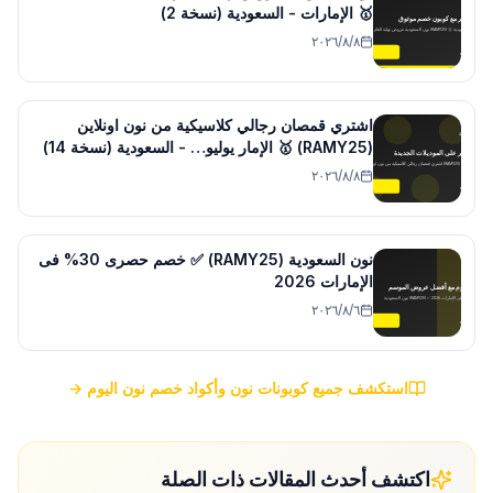
🥇 الإمارات - السعودية (نسخة 2)
٨‏/٨‏/٢٠٢٦
اشتري قمصان رجالي كلاسيكية من نون اونلاين
(RAMY25) 🥇 الإمار يوليو… - السعودية (نسخة 14)
٨‏/٨‏/٢٠٢٦
نون السعودية (RAMY25) ✅ خصم حصرى 30% فى
الإمارات 2026
٦‏/٨‏/٢٠٢٦
استكشف جميع كوبونات نون وأكواد خصم نون اليوم →
اكتشف أحدث المقالات ذات الصلة