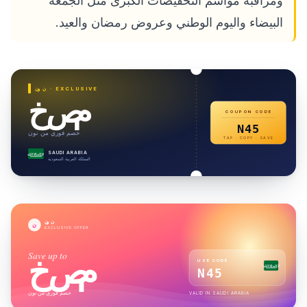
ومراقبة مواسم التخفيضات الكبرى مثل الجمعة
البيضاء واليوم الوطني وعروض رمضان والعيد.
· EXCLUSIVE
نون
خصم
COUPON CODE
N45
خصم فوري من نون
TAP · COPY · SAVE
SAUDI ARABIA
لا إله إلا الله
المملكة العربية السعودية
نون
ن
EXCLUSIVE OFFER
Save up to
خصم
USE CODE
لا إله إلا الله
N45
خصم فوري من نون
VALID IN
SAUDI ARABIA