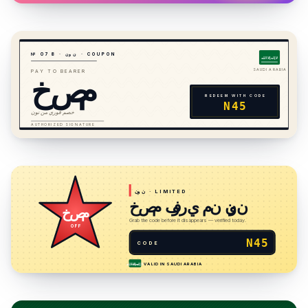
· COUPON
نون
·
8
7
№ 0
لا إله إلا الله
خصم
SAUDI ARABIA
PAY TO BEARER
REDEEM WITH CODE
N45
خصم فوري من نون
AUTHORIZED SIGNATURE
· LIMITED
نون
خصم فوري من نون
خصم
Grab the code before it disappears — verified today.
OFF
N45
CODE
VALID IN
SAUDI ARABIA
لا إله إلا الله