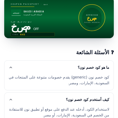
نون
COUPON PASSPORT ·
SAUDI ARABIA
لا إله إلا الله
المملكة العربية السعودية
APPROVED
خصم
خصم فوري من نون
خصم
SAUDI ARABIA
OFF
N45
CODE
❓
الأسئلة الشائعة
ما هو كود خصم نون؟
كود خصم نون (generic) يقدم خصومات متنوعة على المنتجات في
السعودية، الإمارات، ومصر.
كيف أستخدم كود خصم نون؟
لاستخدام الكود، أدخله عند الدفع على موقع أو تطبيق نون للاستفادة
من الخصم في السعودية، الإمارات، أو مصر.