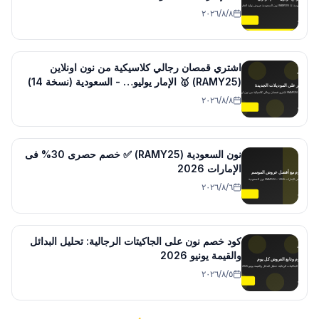
٨‏/٨‏/٢٠٢٦
اشتري قمصان رجالي كلاسيكية من نون اونلاين
(RAMY25) 🥇 الإمار يوليو… - السعودية (نسخة 14)
٨‏/٨‏/٢٠٢٦
نون السعودية (RAMY25) ✅ خصم حصرى 30% فى
الإمارات 2026
٦‏/٨‏/٢٠٢٦
كود خصم نون على الجاكيتات الرجالية: تحليل البدائل
والقيمة يونيو 2026
٥‏/٨‏/٢٠٢٦