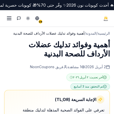
🔥 أحدث كوبونات نون 2026
✨ وفّر حتى 70%
🎁 كوبونات حصرية لمص
تبديل الوضع
Switch to English
التواصل
EN
الرئيسية
/
المدونة
/
أهمية وفوائد تدليك عضلات الأرداف للصحة البدنية
أهمية وفوائد تدليك عضلات
الأرداف للصحة البدنية
2 أبريل 2026
1
مشاهدة
فريق NoonCoupons
آخر تحديث:
٢ أبريل ٢٠٢٦
تم التحقق:
منذ 3 أسابيع
الإجابة السريعة (TL;DR)
تعرفي على الفوائد الصحية المذهلة لتدليك منطقة