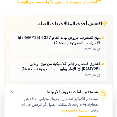
استكشف جميع كوبونات نون وأكواد خصم نون اليوم →
اكتشف أحدث المقالات ذات الصلة
نون السعودية عروض نهاية العام 2027 (RAMY25) 🥇
الإمارات - السعودية (نسخة 2)
٨‏/٨‏/٢٠٢٦
اشتري قمصان رجالي كلاسيكية من نون اونلاين
(RAMY25) 🥇 الإمار يوليو… - السعودية (نسخة 14)
٨‏/٨‏/٢٠٢٦
نون السعودية (RAMY25) ✅ خصم حصرى 30% فى
نستخدم ملفات تعريف الارتباط
الإمارات 2026
نستخدم الكوكيز لتحسين تجربتك وقياس الأداء عبر
٦‏/٨‏/٢٠٢٦
Google Analytics. يمكنك القبول أو الرفض في أي
وقت.
سياسة الخصوصية
.