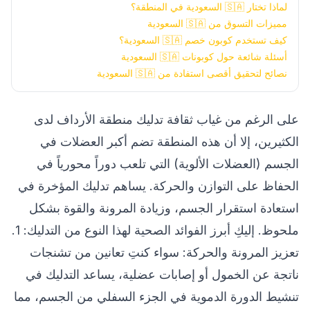
لماذا تختار 🇸🇦 السعودية في المنطقة؟
مميزات التسوق من 🇸🇦 السعودية
كيف تستخدم كوبون خصم 🇸🇦 السعودية؟
أسئلة شائعة حول كوبونات 🇸🇦 السعودية
نصائح لتحقيق أقصى استفادة من 🇸🇦 السعودية
على الرغم من غياب ثقافة تدليك منطقة الأرداف لدى
الكثيرين، إلا أن هذه المنطقة تضم أكبر العضلات في
الجسم (العضلات الألوية) التي تلعب دوراً محورياً في
الحفاظ على التوازن والحركة. يساهم تدليك المؤخرة في
استعادة استقرار الجسم، وزيادة المرونة والقوة بشكل
ملحوظ. إليكِ أبرز الفوائد الصحية لهذا النوع من التدليك: 1.
تعزيز المرونة والحركة: سواء كنتِ تعانين من تشنجات
ناتجة عن الخمول أو إصابات عضلية، يساعد التدليك في
تنشيط الدورة الدموية في الجزء السفلي من الجسم، مما