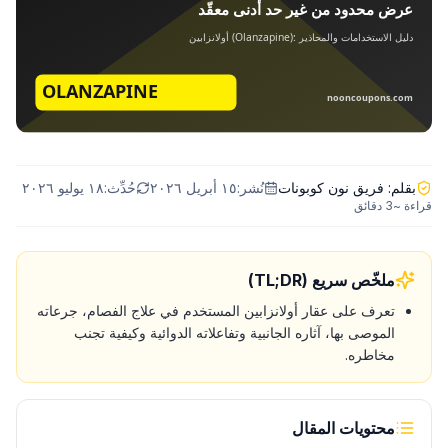
بقلم:
فريق نون كوبونات
نُشر:
١٥ أبريل ٢٠٢٦
حُدِّث:
١٨ يوليو ٢٠٢٦
قراءة ~
3
دقائق
ملخّص سريع (TL;DR)
تعرف على عقار أولانزابين المستخدم في علاج الفصام، جرعاته
الموصى بها، آثاره الجانبية وتفاعلاته الدوائية وكيفية تجنب
مخاطره.
محتويات المقال