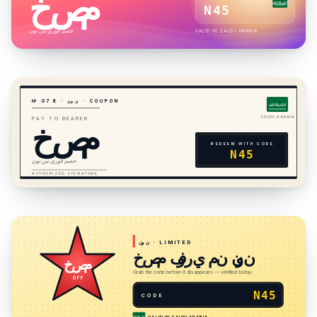
خصم
لا إله إلا الله
N45
خصم فوري من نون
VALID IN
SAUDI ARABIA
· COUPON
نون
·
8
7
№ 0
لا إله إلا الله
خصم
SAUDI ARABIA
PAY TO BEARER
REDEEM WITH CODE
N45
خصم فوري من نون
AUTHORIZED SIGNATURE
· LIMITED
نون
خصم فوري من نون
خصم
Grab the code before it disappears — verified today.
OFF
N45
CODE
VALID IN
SAUDI ARABIA