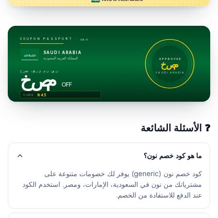
لا إله إلا الله
نون
COUPON PASSPORT ·
SAUDI ARABIA
لا إله إلا الله
المملكة العربية السعودية
APPROVED
خصم
خصم فوري من نون
خصم
SAUDI ARABIA
OFF
N45
CODE
❓
الأسئلة الشائعة
ما هو كود خصم نون؟
كود خصم نون (generic) يوفر لك خصومات متنوعة على
مشترياتك من نون في السعودية، الإمارات، ومصر. استخدم الكود
عند الدفع للاستفادة من الخصم.