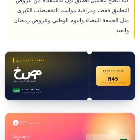
كما ننصح بتحميل تطبيق نون للاستفادة من عروض
التطبيق فقط، ومراقبة مواسم التخفيضات الكبرى
مثل الجمعة البيضاء واليوم الوطني وعروض رمضان
والعيد.
· EXCLUSIVE
نون
خصم
COUPON CODE
N45
خصم فوري من نون
TAP · COPY · SAVE
SAUDI ARABIA
لا إله إلا الله
المملكة العربية السعودية
نون
ن
EXCLUSIVE OFFER
Save up to
USE CODE