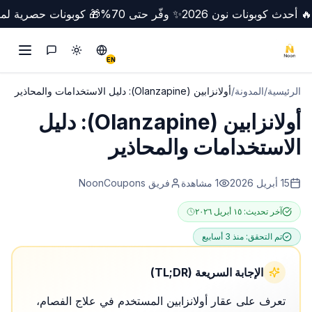
🔥 أحدث كوبونات نون 2026
✨ وفّر حتى 70%
🎁 كوبونات حصرية لمص
تبديل الوضع
Switch to English
التواصل
EN
الرئيسية
/
المدونة
/
أولانزابين (Olanzapine): دليل الاستخدامات والمحاذير
أولانزابين (Olanzapine): دليل
الاستخدامات والمحاذير
15 أبريل 2026
1
مشاهدة
فريق NoonCoupons
آخر تحديث:
١٥ أبريل ٢٠٢٦
تم التحقق:
منذ 3 أسابيع
الإجابة السريعة (TL;DR)
تعرف على عقار أولانزابين المستخدم في علاج الفصام،