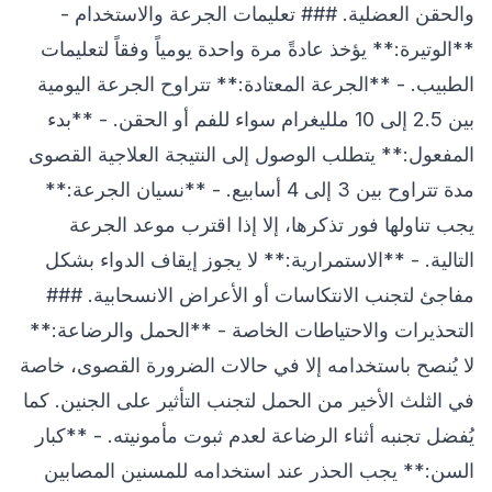
والحقن العضلية. ### تعليمات الجرعة والاستخدام -
**الوتيرة:** يؤخذ عادةً مرة واحدة يومياً وفقاً لتعليمات
الطبيب. - **الجرعة المعتادة:** تتراوح الجرعة اليومية
بين 2.5 إلى 10 ملليغرام سواء للفم أو الحقن. - **بدء
المفعول:** يتطلب الوصول إلى النتيجة العلاجية القصوى
مدة تتراوح بين 3 إلى 4 أسابيع. - **نسيان الجرعة:**
يجب تناولها فور تذكرها، إلا إذا اقترب موعد الجرعة
التالية. - **الاستمرارية:** لا يجوز إيقاف الدواء بشكل
مفاجئ لتجنب الانتكاسات أو الأعراض الانسحابية. ###
التحذيرات والاحتياطات الخاصة - **الحمل والرضاعة:**
لا يُنصح باستخدامه إلا في حالات الضرورة القصوى، خاصة
في الثلث الأخير من الحمل لتجنب التأثير على الجنين. كما
يُفضل تجنبه أثناء الرضاعة لعدم ثبوت مأمونيته. - **كبار
السن:** يجب الحذر عند استخدامه للمسنين المصابين