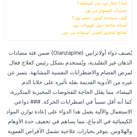
لماذا تختار نون في المنطقة؟
مميزات التسوق من نون
كيف تستخدم كوبون خصم نون؟
أسئلة شائعة حول كوبونات نون
نصائح لتحقيق أقصى استفادة من نون
يُصنف دواء أولانزابين (Olanzapine) ضمن فئة مضادات
الذهان غير التقليدية، ويُستخدم بشكل رئيس كعلاج فعال
لمرض الفصام والاضطرابات النفسية المشابهة. يتميز عن
غيره من الأدوية القديمة بقلة تأثيره على خلايا الدم
البيضاء، مما يقلل الحاجة للفحوصات المخبرية المتكررة،
كما أنه أقل تسبباً في اضطرابات الحركة. ### دواعي
الاستعمال والآلية يعمل هذا الدواء على إعادة توازن المواد
الكيميائية في الدماغ، مما يساهم في تخفيف حدة الأوهام
والهلاوس. يتوفر بخيارات علاجية تشمل الأقراص الفموية