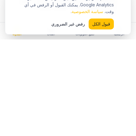
noon accessories coupon (RAMY25) ✅ حصرى
Google Analytics. يمكنك القبول أو الرفض في أي
10% فى الإمارات 2026 - الإمارات (نسخة 2)
وقت.
سياسة الخصوصية
.
٨‏/٨‏/٢٠٢٦
قبول الكل
رفض غير الضروري
الرئيسية
جميع الكوبونات
الفئات
المدونة
استكشف المزيد من
نون
فئات
نون
كوبونات
الأزياء والملابس
كوبونات
الإلكترونيات
كوبونات
الجوالات
كوبونات
العناية والجمال
كوبونات
المنزل والمطبخ
كوبونات
الأطفال والألعاب
حسب دولتك
كل كوبونات نون
السعودية