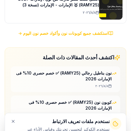
(RAMY25) 🥇 الإمارات - الإمارات (نسخة 3)
٨‏/٨‏/٢٠٢٦
استكشف جميع كوبونات نون وأكواد خصم نون اليوم →
اكتشف أحدث المقالات ذات الصلة
نون بناطيل رجالي (RAMY25) ✅ خصم حصرى 10% فى
الإمارات 2026
٨‏/٨‏/٢٠٢٦
كوبون نون (RAMY25) ✅ خصم حصرى 10% فى
الإمارات 2026
٨‏/٨‏/٢٠٢٦
نستخدم ملفات تعريف الارتباط
نستخدم الكوكيز لتحسين تجربتك وقياس الأداء عبر