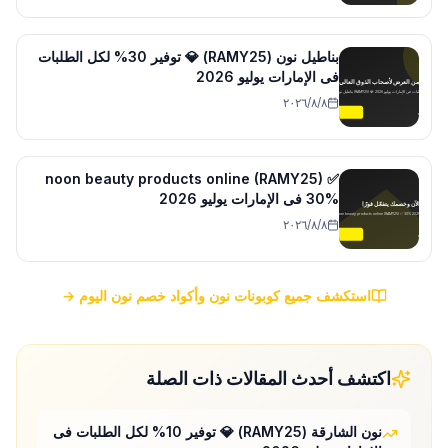
بناطيل نون (RAMY25) 💎 توفير 30% لكل الطلبات
فى الإمارات يوليو 2026
٨‏/٨‏/٢٠٢٦
noon beauty products online (RAMY25) ✅
30% فى الإمارات يوليو 2026
٨‏/٨‏/٢٠٢٦
استكشف جميع كوبونات نون وأكواد خصم نون اليوم →
اكتشف أحدث المقالات ذات الصلة
نون الشارقة (RAMY25) 💎 توفير 10% لكل الطلبات فى