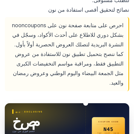
للطلب مُستوفى.
نصائح لتحقيق أقصى استفادة من نون
احرص على متابعة صفحة نون على nooncoupons
بشكل دوري للاطلاع على أحدث الأكواد، وسجّل في
النشرة البريدية لتصلك العروض الحصرية أولاً بأول.
كما ننصح بتحميل تطبيق نون للاستفادة من عروض
التطبيق فقط، ومراقبة مواسم التخفيضات الكبرى
مثل الجمعة البيضاء واليوم الوطني وعروض رمضان
والعيد.
· EXCLUSIVE
نون
خصم
COUPON CODE
N45
خصم فوري من نون
TAP · COPY · SAVE