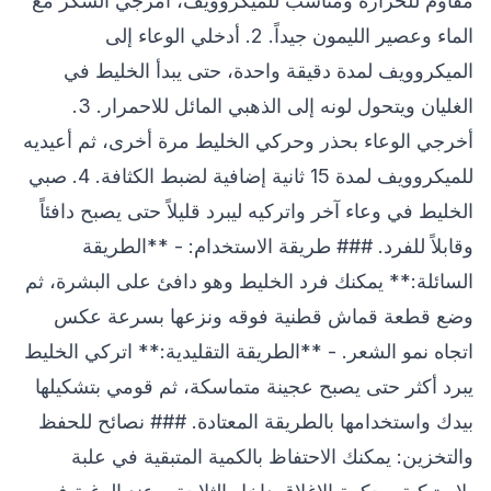
مقاوم للحرارة ومناسب للميكروويف، امزجي السكر مع
الماء وعصير الليمون جيداً. 2. أدخلي الوعاء إلى
الميكروويف لمدة دقيقة واحدة، حتى يبدأ الخليط في
الغليان ويتحول لونه إلى الذهبي المائل للاحمرار. 3.
أخرجي الوعاء بحذر وحركي الخليط مرة أخرى، ثم أعيديه
للميكروويف لمدة 15 ثانية إضافية لضبط الكثافة. 4. صبي
الخليط في وعاء آخر واتركيه ليبرد قليلاً حتى يصبح دافئاً
وقابلاً للفرد. ### طريقة الاستخدام: - **الطريقة
السائلة:** يمكنك فرد الخليط وهو دافئ على البشرة، ثم
وضع قطعة قماش قطنية فوقه ونزعها بسرعة عكس
اتجاه نمو الشعر. - **الطريقة التقليدية:** اتركي الخليط
يبرد أكثر حتى يصبح عجينة متماسكة، ثم قومي بتشكيلها
بيدك واستخدامها بالطريقة المعتادة. ### نصائح للحفظ
والتخزين: يمكنك الاحتفاظ بالكمية المتبقية في علبة