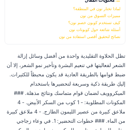
محتويات المقال
لماذا تختار نون في المنطقة؟
مميزات التسوق من نون
كيف تستخدم كوبون خصم نون؟
أسئلة شائعة حول كوبونات نون
نصائح لتحقيق أقصى استفادة من نون
تظل الحلاوة التقليدية واحدة من أفضل وسائل إزالة
الشعر لفعاليتها في تنعيم البشرة وتأخير نمو الشعر، إلا أن
ضبط قوامها بالطريقة العادية قد يكون محبطاً للكثيرات.
إليكِ طريقة ذكية وسريعة لتحضيرها باستخدام
الميكروويف لضمان قوام متماسك ونتائج مذهلة. ###
المكونات المطلوبة: - 1 كوب من السكر الأبيض. - 4
ملاعق كبيرة من عصير الليمون الطازج. - 4 ملاعق كبيرة
من الماء. ### خطوات التحضير: 1. في وعاء زجاجي