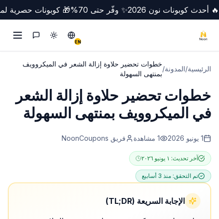
🔥 أحدث كوبونات نون 2026
✨ وفّر حتى 70%
🎁 كوبونات حصرية لمص
تبديل الوضع
Switch to English
التواصل
EN
خطوات تحضير حلاوة إزالة الشعر في الميكروويف
الرئيسية
/
المدونة
/
بمنتهى السهولة
خطوات تحضير حلاوة إزالة الشعر
في الميكروويف بمنتهى السهولة
1 يونيو 2026
1
مشاهدة
فريق NoonCoupons
آخر تحديث:
١ يونيو ٢٠٢٦
تم التحقق:
منذ 3 أسابيع
الإجابة السريعة (TL;DR)