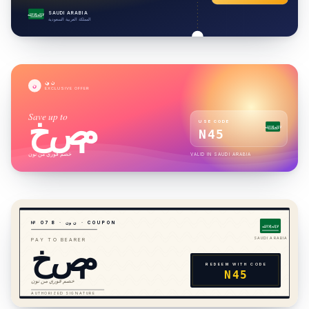
SAUDI ARABIA
لا إله إلا الله
المملكة العربية السعودية
نون
ن
EXCLUSIVE OFFER
Save up to
خصم
USE CODE
لا إله إلا الله
N45
خصم فوري من نون
VALID IN
SAUDI ARABIA
· COUPON
نون
·
8
7
№ 0
لا إله إلا الله
خصم
SAUDI ARABIA
PAY TO BEARER
REDEEM WITH CODE
N45
خصم فوري من نون
AUTHORIZED SIGNATURE