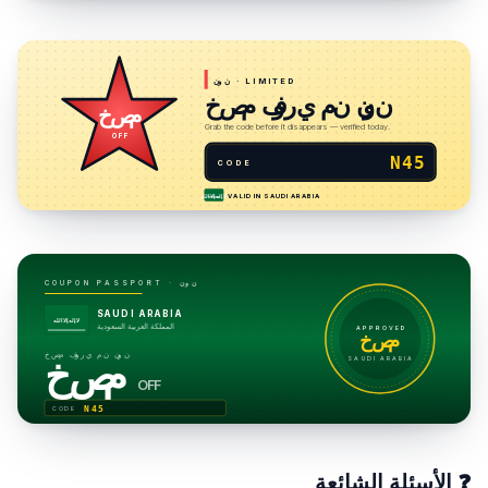
· LIMITED
نون
خصم فوري من نون
خصم
Grab the code before it disappears — verified today.
OFF
N45
CODE
VALID IN
SAUDI ARABIA
لا إله إلا الله
نون
COUPON PASSPORT ·
SAUDI ARABIA
لا إله إلا الله
المملكة العربية السعودية
APPROVED
خصم
خصم فوري من نون
خصم
SAUDI ARABIA
OFF
N45
CODE
❓
الأسئلة الشائعة