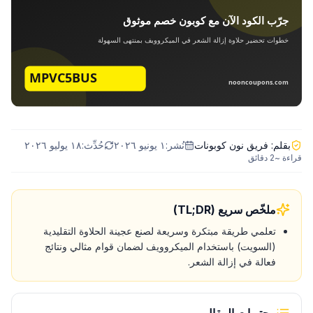
بقلم:
فريق نون كوبونات
نُشر:
١ يونيو ٢٠٢٦
حُدِّث:
١٨ يوليو ٢٠٢٦
قراءة ~
2
دقائق
ملخّص سريع (TL;DR)
تعلمي طريقة مبتكرة وسريعة لصنع عجينة الحلاوة التقليدية
(السويت) باستخدام الميكروويف لضمان قوام مثالي ونتائج
فعالة في إزالة الشعر.