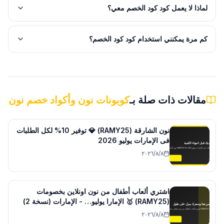
لماذا لا يعمل كود كود الخصم معي؟
كم مرة يمكنني استخدام كود كود الخصم؟
مقالات ذات صلة بـ
كوبونات نون وأكواد خصم نون
نون الشارقة (RAMY25) 💎 توفير 10% لكل الطلبات
فى الإمارات يوليو 2026
٨‏/٨‏/٢٠٢٦
اشتري ألعاب أطفال من نون اونلاين بخصومات
(RAMY25) 🥇 الإمارا يوليو… - الإمارات (نسخة 2)
٨‏/٨‏/٢٠٢٦