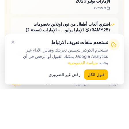
الإمارات يوليو 2026
٨‏/٨‏/٢٠٢٦
اشتري ألعاب أطفال من نون اونلاين بخصومات
(RAMY25) 🥇 الإمارا يوليو… - الإمارات (نسخة 2)
٨‏/٨‏/٢٠٢٦
نستخدم ملفات تعريف الارتباط
نستخدم الكوكيز لتحسين تجربتك وقياس الأداء عبر
بناطيل نون (RAMY25) 💎 توفير 30% لكل الطلبات فى
Google Analytics. يمكنك القبول أو الرفض في أي
الإمارات يوليو 2026
وقت.
سياسة الخصوصية
.
٨‏/٨‏/٢٠٢٦
قبول الكل
رفض غير الضروري
الرئيسية
جميع الكوبونات
الفئات
المدونة
استكشف المزيد من
نون
فئات
نون
كوبونات
الأزياء والملابس
كوبونات
الإلكترونيات