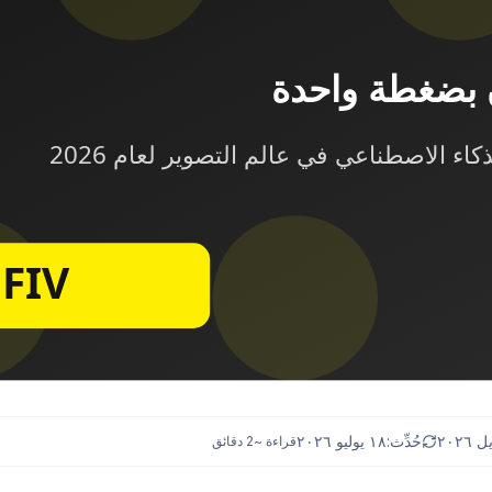
حُدِّث:
١٨ يوليو ٢٠٢٦
قراءة ~
2
دقائق