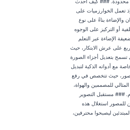
غير محدودة. ### كيف أحدث
 إذ تعمل الخوارزميات على
 والإضاءة بناءً على نوع
ية أو التركيز على الوجوه
ادة التفاصيل في الصور ضعيفة الإضاءة عبر التعلم
وات تحرير وتوليد الصور لعام 2026: 1. **Adobe Firefly:** المتربع على عرش الابتكار، حيث
إلى صور واقعية مذهلة، مع ميزة 'الملء التوليدي' (Generative Fill) التي تسمح بتعديل أجزاء الصورة
ترافية، خاصة مع أدواته الذكية لتبديل
:** الأداة الأقوى في ترميم الصور، حيث تتخصص في رفع
ويش بجودة سينمائية. 4. **Canva AI Photo Editor:** الحل المثالي للمصممين والهواة،
. ### مستقبل التصوير
يمكن للمصور استغلال هذه
المبتدئين ليصبحوا محترفين،