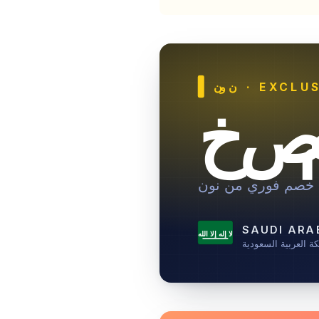
· EXCLUS
نون
صم
خصم فوري من نون
SAUDI ARA
لا إله إلا الله
ة العربية السعودية