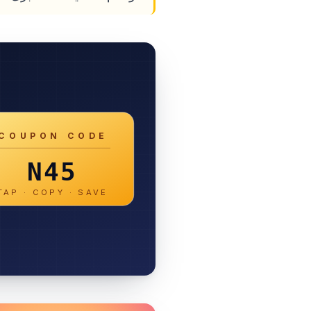
COUPON CODE
N45
TAP · COPY · SAVE