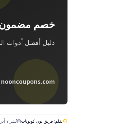
بقلم:
فريق نون كوبونات
نُشر:
٧ أبريل ٢٠٢٦