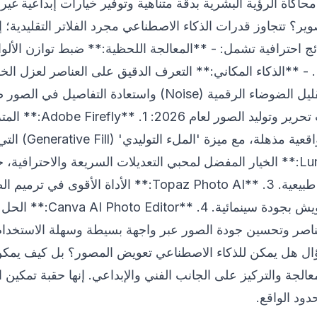
 محاكاة الرؤية البشرية بدقة متناهية وتوفير خيارات إبداعية 
وير؟ تتجاوز قدرات الذكاء الاصطناعي مجرد الفلاتر التقليدية؛
ائج احترافية تشمل: - **المعالجة اللحظية:** ضبط توازن الألوان
 **الذكاء المكاني:** التعرف الدقيق على العناصر لعزل الخلف
بذكاء. - **محرك الترميم:** تقليل الضوضاء الرقمية (Noise) واستع
العميق. ### قائمة أقوى أد
يتيح تحويل النصوص 
بمرونة فائقة. 2. **Luminar Neo:** الخيار المفضل لمحبي التعديلات السريعة والاح
السماء ومعالجة البشرة بلمسة طبيعية. 3. **Topaz Photo AI
دقة الصور القديمة وإزالة التش
ناصر وتحسين جودة الصور عبر واجهة بسيطة وسهلة الاستخدام
2، لم يعد السؤال هل يمكن للذكاء الاصطناعي تعويض المصور؟ بل كيف 
معالجة والتركيز على الجانب الفني والإبداعي. إنها حقبة تمكين 
دود الواقع.