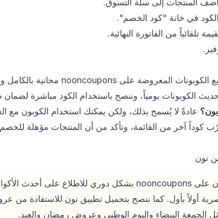
أضف المنتجات إلى سلة التسوق.
لكود في خانة "كود الخصم".
تلقائياً من الفاتورة النهائية.
فير.
المعروضة على nooncoupons مجانية بالكامل ولا تتطلب أي اشتراك.
ديث الكوبونات يومياً، وننصح باستخدام الكود مباشرة لضمان ص
بون؟
عادةً لا يُسمح بذلك، ولكن يمكنك استخدام الكوبون مع ا
ب كوداً آخر من القائمة، وتأكد من أن المنتجات مؤهلة للخصم 
ن نون
احرص على متابعة صفحة نون على nooncoupons بشكل دوري للاطلاع ع
رية أولاً بأول. كما ننصح بتحميل تطبيق نون للاستفادة من ع
ل الجمعة البيضاء واليوم الوطني وعروض رمضان والعيد.