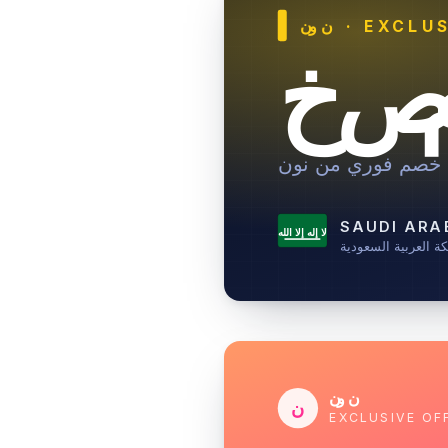
· EXCLUS
نون
صم
خصم فوري من نون
SAUDI ARA
لا إله إلا الله
ة العربية السعودية
نون
ن
EXCLUSIVE OF