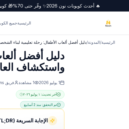
🔥 أحدث كوبونات نون 2026
✨ وفّر حتى 70%
🎁 
الرئيسية
جميع الكوب
الرئيسية
/
المدونة
/
دليل أفضل ألعاب الأطفال: رحلة تعليمية لبناء الشخص
دليل أفضل ألعاب
واستكشاف العا
1 يوليو 2026
1
مشاهدة
فريق NoonCoupons
آخر تحديث:
١ يوليو ٢٠٢٦
تم التحقق:
منذ 2 أسابيع
الإجابة السريعة (TL;DR)