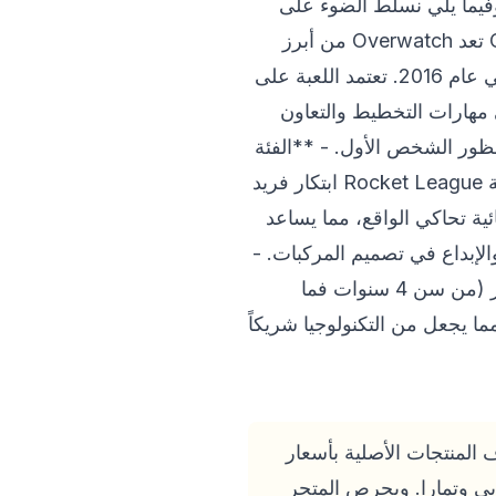
وفيما يلي نسلط الضوء على
مجموعة من أفضل الألعاب التي تقدم قيمة تعليمية وترفيهية متوازنة: ### 1. لعبة Overwatch تعد Overwatch من أبرز
ألعاب التصويب التنافسية التي تعتمد على العمل الجماعي. طورتها شركة Blizzard ونشرتها في عام 2016. تعتمد اللعبة على
 مهارات التخطيط والتعاون
ف:** أكشن، إطلاق نار منظور الشخص الأول. - **الفئة
العمرية:** مناسبة للمراهقين (18+ وفقاً لبعض التصنيفات بسبب طبيعة التنافس). ### 2. لعبة Rocket League ابتكار فريد
ئية تحاكي الواقع، مما يساعد
لإبداع في تصميم المركبات. -
**المطور:** Psyonix - **سنة الإصدار:** 2015 - **الفئة العمرية:** مناسبة لجميع الأعمار (من سن 4 سنوات فما
مما يجعل من التكنولوجيا شريكاً
 المنطقة خلال يوليو 2026، حيث يقدم آلاف المنتجات الأصلية بأسعار
ابي وتمارا. ويحرص المتجر