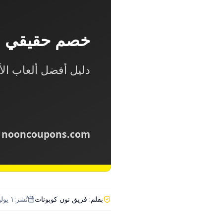
بقلم:
فريق نون كوبونات
نُشر:
١ يوليو ٢٠٢٦