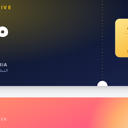
IVE
خ
BIA
المملك
FER