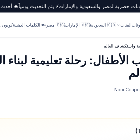
كوبونات حصرية لمصر والسعودية والإمارات
⚡ يتم التحديث يومياً
🔥 أحد
ونات
الفئات
🇸🇦 السعودية
🇦🇪 الإمارات
🇪🇬 مصر
🔑 الكلمات الذهبية
كوبون ها
ية واستكشاف العالم
 الأطفال: رحلة تعليمية لبناء 
لم