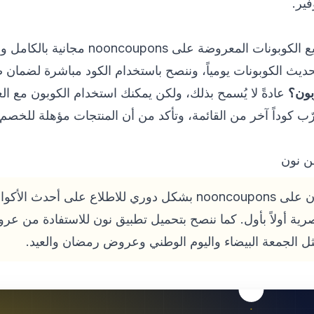
فير.
المعروضة على nooncoupons مجانية بالكامل ولا تتطلب أي اشتراك.
ديث الكوبونات يومياً، وننصح باستخدام الكود مباشرة لضمان ص
بون؟
عادةً لا يُسمح بذلك، ولكن يمكنك استخدام الكوبون مع ا
ب كوداً آخر من القائمة، وتأكد من أن المنتجات مؤهلة للخصم 
ن نون
احرص على متابعة صفحة نون على nooncoupons بشكل دوري للاطلاع ع
رية أولاً بأول. كما ننصح بتحميل تطبيق نون للاستفادة من ع
ل الجمعة البيضاء واليوم الوطني وعروض رمضان والعيد.