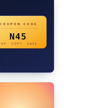
COUPON CODE
N45
TAP · COPY · SAVE