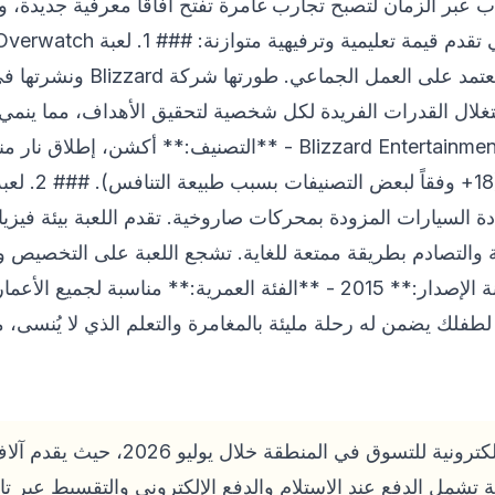
 عبر الزمان لتصبح تجارب غامرة تفتح آفاقاً معرفية جديدة، 
تغلال القدرات الفريدة لكل شخصية لتحقيق الأهداف، مما ينمي
لدى اليافعين. - **المطور:** Blizzard Entertainment - **التصني
ة السيارات المزودة بمحركات صاروخية. تقدم اللعبة بيئة فيزيا
والتصادم بطريقة ممتعة للغاية. تشجع اللعبة على التخصيص وا
ة لطفلك يضمن له رحلة مليئة بالمغامرة والتعلم الذي لا يُنسى، 
من أبرز الوجهات الإلكترونية للتسوق في
 تشمل الدفع عند الاستلام والدفع الإلكتروني والتقسيط عبر ت