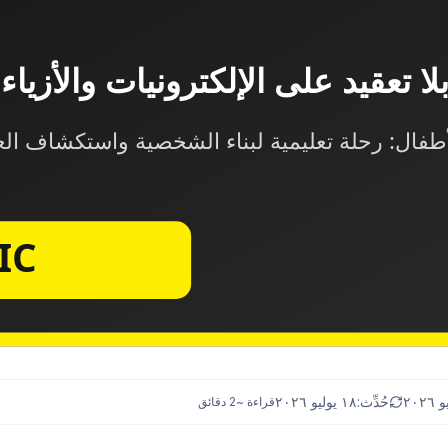
حُدِّث:
١٨ يوليو ٢٠٢٦
قراءة ~
2
دقائق