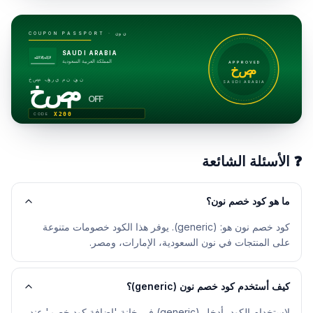
نون
COUPON PASSPORT ·
SAUDI ARABIA
لا إله إلا الله
المملكة العربية السعودية
APPROVED
خصم
خصم فوري من نون
خصم
SAUDI ARABIA
OFF
X200
CODE
❓
الأسئلة الشائعة
ما هو كود خصم نون؟
كود خصم نون هو: (generic). يوفر هذا الكود خصومات متنوعة
على المنتجات في نون السعودية، الإمارات، ومصر.
كيف أستخدم كود خصم نون (generic)؟
لاستخدام الكود، أدخل (generic) في خانة 'إضافة كود خصم' عند