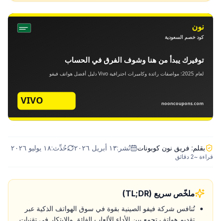
بقلم:
فريق نون كوبونات
نُشر:
١٣ أبريل ٢٠٢٦
حُدِّث:
١٨ يوليو ٢٠٢٦
قراءة ~
2
دقائق
ملخّص سريع (TL;DR)
تُنافس شركة فيفو الصينية بقوة في سوق الهواتف الذكية عبر
تقديم هواتف تجمع بين الأداء الألعاب الفائق والابتكار في تقنيات