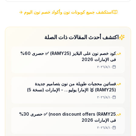
استكشف جميع كوبونات نون وأكواد خصم نون اليوم →
اكتشف أحدث المقالات ذات الصلة
كود خصم نون على البلايز (RAMY25) ✅ حصرى 60%
فى الإمارات 2026
١٠‏/٨‏/٢٠٢٦
فساتين محجبات طويلة من نون بتصاميم جديدة
(RAMY25) 🥇 الإمارا يوليو… - الإمارات (نسخة 5)
١٠‏/٨‏/٢٠٢٦
noon discount offers (RAMY25) ✅ حصرى 30%
فى الإمارات 2026
١٠‏/٨‏/٢٠٢٦