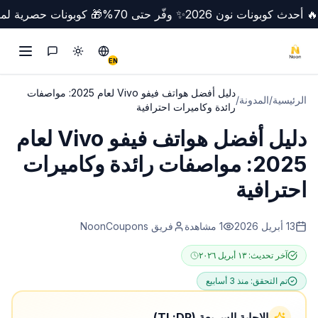
🔥 أحدث كوبونات نون 2026
✨ وفّر حتى 70%
🎁 كوبونات حصرية لمص
تبديل الوضع
Switch to English
التواصل
EN
دليل أفضل هواتف فيفو Vivo لعام 2025: مواصفات
الرئيسية
/
المدونة
/
رائدة وكاميرات احترافية
دليل أفضل هواتف فيفو Vivo لعام
2025: مواصفات رائدة وكاميرات
احترافية
13 أبريل 2026
1
مشاهدة
فريق NoonCoupons
آخر تحديث:
١٣ أبريل ٢٠٢٦
تم التحقق:
منذ 3 أسابيع
الإجابة السريعة (TL;DR)