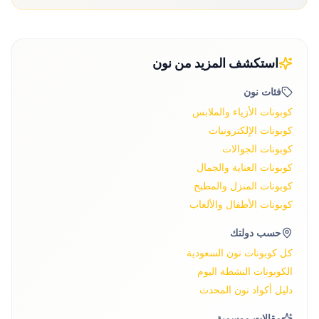
استكشف المزيد من
نون
فئات
نون
كوبونات
الأزياء والملابس
كوبونات
الإلكترونيات
كوبونات
الجوالات
كوبونات
العناية والجمال
كوبونات
المنزل والمطبخ
كوبونات
الأطفال والألعاب
حسب دولتك
كل كوبونات نون
السعودية
الكوبونات النشطة اليوم
دليل أكواد نون المحدث
مقالات موسمية