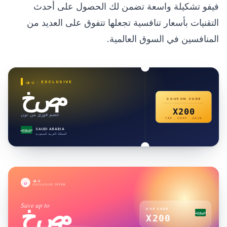
فيفو تشكيلة واسعة تضمن لك الحصول على أحدث
التقنيات بأسعار تنافسية تجعلها تتفوق على العديد من
المنافسين في السوق العالمية.
· EXCLUSIVE
نون
خصم
COUPON CODE
X200
خصم فوري من نون
TAP · COPY · SAVE
SAUDI ARABIA
لا إله إلا الله
المملكة العربية السعودية
نون
ن
EXCLUSIVE OFFER
Save up to
خصم
USE CODE
لا إله إلا الله
X200