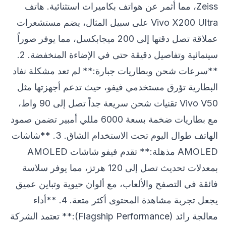
Zeiss، مما أثمر عن هواتف بكاميرات استثنائية. هاتف
Vivo X200 Ultra على سبيل المثال، يضم مستشعرات
عملاقة تصل دقتها إلى 200 ميجابكسل، مما يوفر صوراً
سينمائية وتفاصيل دقيقة حتى في الإضاءة المنخفضة. 2.
**سرعات شحن وبطاريات جبارة:** لم تعد مشكلة نفاد
البطارية تؤرق مستخدمي فيفو، حيث تدعم أجهزتها مثل
Vivo V50 تقنيات شحن سريعة جداً تصل إلى 90 واط،
مع بطاريات ضخمة بسعة 6000 مللي أمبير تضمن صمود
الهاتف طوال اليوم تحت الاستخدام الشاق. 3. **شاشات
AMOLED مذهلة:** تقدم فيفو شاشات AMOLED
بمعدلات تحديث تصل إلى 120 هرتز، مما يوفر سلاسة
فائقة في التصفح والألعاب، مع ألوان حيوية وتباين عميق
يجعل تجربة مشاهدة المحتوى أكثر متعة. 4. **أداء
معالجة رائد (Flagship Performance):** تعتمد الشركة