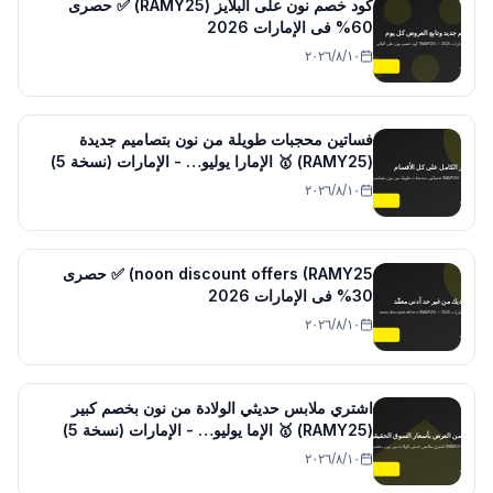
كود خصم نون على البلايز (RAMY25) ✅ حصرى
60% فى الإمارات 2026
١٠‏/٨‏/٢٠٢٦
فساتين محجبات طويلة من نون بتصاميم جديدة
(RAMY25) 🥇 الإمارا يوليو… - الإمارات (نسخة 5)
١٠‏/٨‏/٢٠٢٦
noon discount offers (RAMY25) ✅ حصرى
30% فى الإمارات 2026
١٠‏/٨‏/٢٠٢٦
اشتري ملابس حديثي الولادة من نون بخصم كبير
(RAMY25) 🥇 الإما يوليو… - الإمارات (نسخة 5)
١٠‏/٨‏/٢٠٢٦