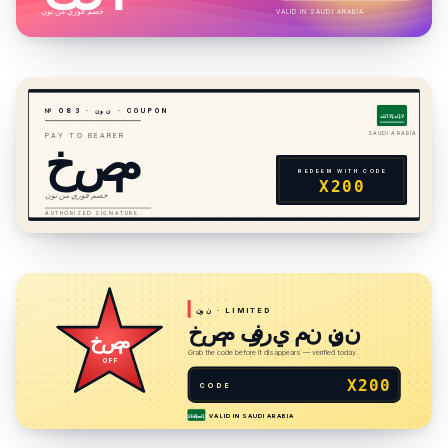
خصم فوري من نون
VALID IN
SAUDI ARABIA
· COUPON
نون
·
3
8
№ 0
لا إله إلا الله
خصم
SAUDI ARABIA
PAY TO BEARER
REDEEM WITH CODE
X200
خصم فوري من نون
AUTHORIZED SIGNATURE
· LIMITED
نون
خصم فوري من نون
خصم
Grab the code before it disappears — verified today.
OFF
X200
CODE
VALID IN
SAUDI ARABIA
لا إله إلا الله