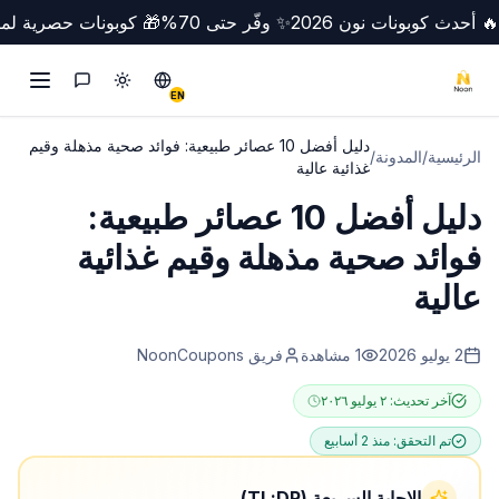
🔥 أحدث كوبونات نون 2026
✨ وفّر حتى 70%
🎁 كوبونات حصرية لمص
تبديل الوضع
Switch to English
التواصل
EN
دليل أفضل 10 عصائر طبيعية: فوائد صحية مذهلة وقيم
الرئيسية
/
المدونة
/
غذائية عالية
دليل أفضل 10 عصائر طبيعية:
فوائد صحية مذهلة وقيم غذائية
عالية
2 يوليو 2026
1
مشاهدة
فريق NoonCoupons
آخر تحديث:
٢ يوليو ٢٠٢٦
تم التحقق:
منذ 2 أسابيع
الإجابة السريعة (TL;DR)