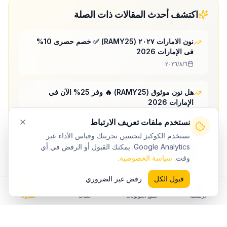
اكتشف أحدث المقالات ذات الصلة
نون الامارات ٢٠٢٧ (RAMY25) ✅ خصم حصرى 10%
فى الإمارات 2026
٦‏/٨‏/٢٠٢٦
هل نون موثوق (RAMY25) 🔥 وفر 25% الآن في
الإمارات 2026
٦‏/٨‏/٢٠٢٦
نستخدم ملفات تعريف الارتباط
نستخدم الكوكيز لتحسين تجربتك وقياس الأداء عبر
نون أبوظبي اون لاين (RAMY25) 💎 توفير 10% فى
Google Analytics. يمكنك القبول أو الرفض في أي
الإمارات 2026
وقت.
سياسة الخصوصية
.
٦‏/٨‏/٢٠٢٦
قبول الكل
رفض غير الضروري
الرئيسية
جميع الكوبونات
الفئات
المدونة
استكشف المزيد من
نون