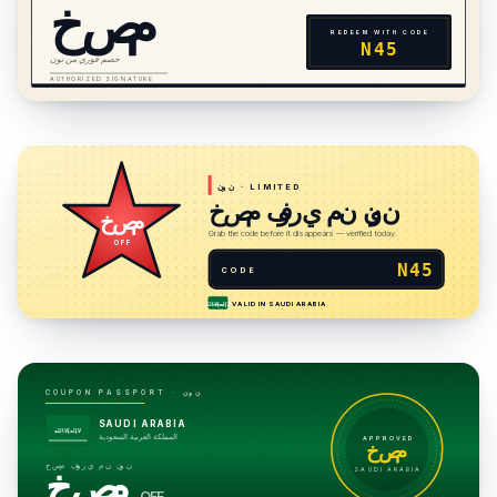
خصم
REDEEM WITH CODE
N45
خصم فوري من نون
AUTHORIZED SIGNATURE
· LIMITED
نون
خصم فوري من نون
خصم
Grab the code before it disappears — verified today.
OFF
N45
CODE
VALID IN
SAUDI ARABIA
لا إله إلا الله
نون
COUPON PASSPORT ·
SAUDI ARABIA
لا إله إلا الله
المملكة العربية السعودية
APPROVED
خصم
خصم فوري من نون
خصم
SAUDI ARABIA
OFF