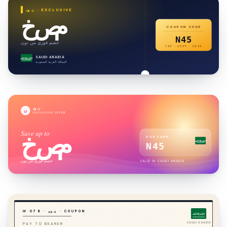
· EXCLUSIVE
نون
خصم
COUPON CODE
N45
خصم فوري من نون
TAP · COPY · SAVE
SAUDI ARABIA
لا إله إلا الله
المملكة العربية السعودية
نون
ن
EXCLUSIVE OFFER
Save up to
خصم
USE CODE
لا إله إلا الله
N45
خصم فوري من نون
VALID IN
SAUDI ARABIA
· COUPON
نون
·
8
7
№ 0
لا إله إلا الله
SAUDI ARABIA
PAY TO BEARER