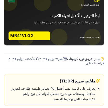
بقلم:
فريق نون كوبونات
نُشر:
٢ يوليو ٢٠٢٦
حُدِّث:
١٨ يوليو ٢٠٢٦
قراءة ~
1
دقائق
ملخّص سريع (TL;DR)
تعرف على قائمة تضم أفضل 10 عصائر طبيعية طازجة لتعزيز
مناعتك وصحتك، مع شرح مفصل لفوائد كل نوع وأهم
الفيتامينات التي يوفرها للجسم.