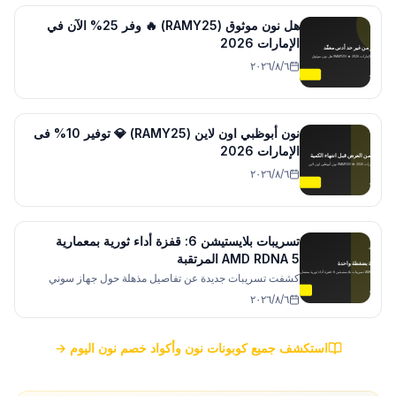
هل نون موثوق (RAMY25) 🔥 وفر 25% الآن في
الإمارات 2026
٦‏/٨‏/٢٠٢٦
نون أبوظبي اون لاين (RAMY25) 💎 توفير 10% فى
الإمارات 2026
٦‏/٨‏/٢٠٢٦
تسريبات بلايستيشن 6: قفزة أداء ثورية بمعمارية
AMD RDNA 5 المرتقبة
كشفت تسريبات جديدة عن تفاصيل مذهلة حول جهاز سوني
القادم PlayStation 6، مشيرة إلى أن الاعتماد على معمارية
٦‏/٨‏/٢٠٢٦
RDNA 5 سيضاعف الأداء الرسومي وقدرات تتبع الأشعة بشكل
غير مسبوق.
استكشف جميع كوبونات نون وأكواد خصم نون اليوم →