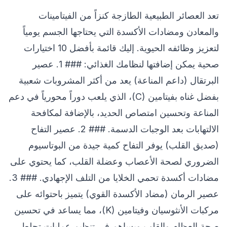
تعد العصائر الطبيعية الطازجة كنزاً من الفيتامينات
والمعادن ومضادات الأكسدة التي يحتاجها الجسم يومياً
لتعزيز وظائفه الحيوية. إليك قائمة بأفضل 10 اختيارات
صحية يمكن إضافتها لنظامك الغذائي: ### 1. عصير
البرتقال (داعم المناعة) يعد من أكثر المشروبات شعبية
بفضل غناه بفيتامين (C)، الذي يلعب دوراً محورياً في دعم
المناعة وتحسين امتصاص الحديد، بالإضافة لمكافحة
الالتهابات بعد الوجبات الدسمة. ### 2. عصير التفاح
(صديق القلب) يوفر التفاح كمية جيدة من البوتاسيوم
الضروري لصحة الأعصاب وعضلة القلب، كما يحتوي على
مضادات أكسدة تحمي الخلايا من التلف الإجهادي. ### 3.
عصير الرمان (مضاد الأكسدة القوي) يتميز باحتوائه على
مركبات الأنثوسيان وفيتامين (K)، مما يساعد في تحسين
صحة العظام والقلب ويساهم في تنظيم عمليات تجلط