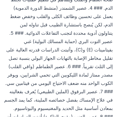
الدم. ### 4. عصير الشمندر (منشط الدورة الدموية)
يعمل على تحسين وظائف الكلى والقلب وخفض ضغط
الدم، لكن يُنصح باستشارة الطبيب قبل تناوله لمن
يتناولون أدوية محددة لتجنب التفاعلات الدوائية. ### 5.
عصير التوت البري (حماية المسالك البولية) غني
بفيتامينات (E) و(C)، وأثبتت الدراسات قدرته العالية على
تقليل مخاطر الإصابة بالتهابات الجهاز البولي بنسبة تصل
إلى الثلث تقريباً. ### 6. عصير الطماطم (واقي القلب)
مصدر ممتاز لمادة الليكوبين التي تحمي الشرايين، ويوفر
الكوب الواحد منه ضعف الاحتياج اليومي من فيتامين سي.
### 7. عصير البرقوق (الملين الطبيعي) يُعرف بفعاليته
في علاج الإمساك بفضل خصائصه الملينة، كما يمد الجسم
بمعادن أساسية مثل الحديد والمغنيسيوم والبوتاسيوم.
### 8. عصير العنب (مقوي الذاكرة) أثبتت الدراسات أن