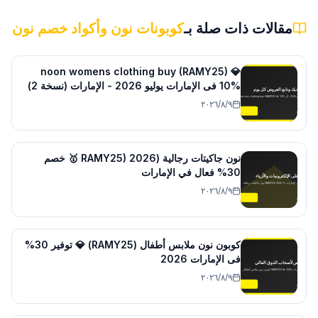
مقالات ذات صلة بـ
كوبونات نون وأكواد خصم نون
noon womens clothing buy (RAMY25) 💎
10% فى الإمارات يوليو 2026 - الإمارات (نسخة 2)
٩‏/٨‏/٢٠٢٦
نون جاكيتات رجالية (RAMY25) 2026 🥇 خصم
30% فعال في الإمارات
٩‏/٨‏/٢٠٢٦
كوبون نون ملابس أطفال (RAMY25) 💎 توفير 30%
فى الإمارات 2026
٩‏/٨‏/٢٠٢٦