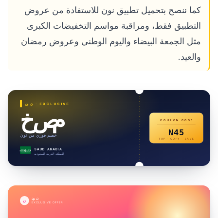
كما ننصح بتحميل تطبيق نون للاستفادة من عروض
التطبيق فقط، ومراقبة مواسم التخفيضات الكبرى
مثل الجمعة البيضاء واليوم الوطني وعروض رمضان
والعيد.
· EXCLUSIVE
نون
خصم
COUPON CODE
N45
خصم فوري من نون
TAP · COPY · SAVE
SAUDI ARABIA
لا إله إلا الله
المملكة العربية السعودية
نون
ن
EXCLUSIVE OFFER