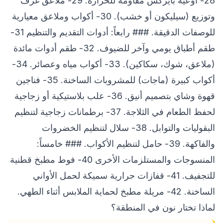
28- أوعية بايركس مقاومة للحرارة. 29- ملاعق غرف
وتوزيع (سيليكون أو خشب). 30- أكواب وملاعق معيارية
للوصفات الدقيقة. ### رابعاً: أدوات التقديم والتنظيم 31-
طقم أطباق يومي وآخر للضيوف. 32- طقم أدوات مائدة
(ملاعق، شوك، سكاكين). 33- أكواب مياه وعصائر. 34-
أكواب كبيرة (ماجات) للمشروبات الساخنة. 35- فناجين
قهوة وشاي بتصميم أنيق. 36- علب بلاستيكية أو زجاجية
لحفظ الطعام في الثلاجة. 37- برطمانات زجاجية لتنظيم
البقوليات والتوابل. 38- سلال لتنظيم الخضروات
والفاكهة. 39- حامل لتنظيم الأكواب. ### خامساً:
المنسوجات والمستلزمات الأخرى 40- فوط مطبخ قطنية
للتجفيف. 41- قفازات حرارية سميكة لحمل الأواني
الساخنة. 42- مريلة مطبخ لحماية الملابس أثناء الطهي.
لماذا تختار نون في المنطقة؟