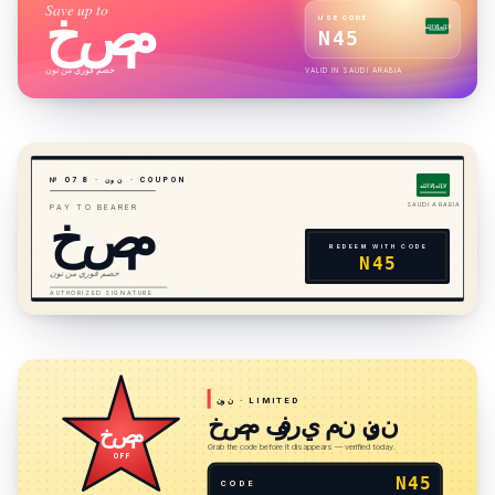
Save up to
خصم
USE CODE
لا إله إلا الله
N45
خصم فوري من نون
VALID IN
SAUDI ARABIA
· COUPON
نون
·
8
7
№ 0
لا إله إلا الله
خصم
SAUDI ARABIA
PAY TO BEARER
REDEEM WITH CODE
N45
خصم فوري من نون
AUTHORIZED SIGNATURE
· LIMITED
نون
خصم فوري من نون
خصم
Grab the code before it disappears — verified today.
OFF
N45
CODE