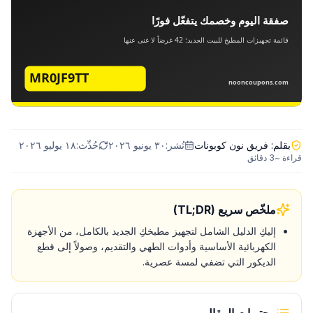
بقلم:
فريق نون كوبونات
نُشر:
٣٠ يونيو ٢٠٢٦
حُدِّث:
١٨ يوليو ٢٠٢٦
قراءة ~
3
دقائق
ملخّص سريع (TL;DR)
إليكِ الدليل الشامل لتجهيز مطبخكِ الجديد بالكامل، من الأجهزة
الكهربائية الأساسية وأدوات الطهي والتقديم، وصولاً إلى قطع
الديكور التي تضفي لمسة عصرية.