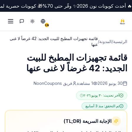
🔥 أحدث كوبونات نون 2026
✨ وفّر حتى 70%
🎁 كوبونات حصرية لمص
تبديل الوضع
Switch to English
التواصل
EN
قائمة تجهيزات المطبخ للبيت الجديد: 42 غرضاً لا غنى
الرئيسية
/
المدونة
/
عنها
قائمة تجهيزات المطبخ للبيت
الجديد: 42 غرضاً لا غنى عنها
30 يونيو 2026
1
مشاهدة
فريق NoonCoupons
آخر تحديث:
٣٠ يونيو ٢٠٢٦
تم التحقق:
منذ 3 أسابيع
الإجابة السريعة (TL;DR)