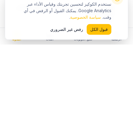
نستخدم الكوكيز لتحسين تجربتك وقياس الأداء عبر
كوبون نون ملابس أطفال (RAMY25) 💎 توفير 30% فى
Google Analytics. يمكنك القبول أو الرفض في أي
الإمارات 2026
وقت.
سياسة الخصوصية
.
٩‏/٨‏/٢٠٢٦
قبول الكل
رفض غير الضروري
الرئيسية
جميع الكوبونات
الفئات
المدونة
استكشف المزيد من
نون
فئات
نون
كوبونات
الأزياء والملابس
كوبونات
الإلكترونيات
كوبونات
الجوالات
كوبونات
العناية والجمال
كوبونات
المنزل والمطبخ
كوبونات
الأطفال والألعاب
حسب دولتك