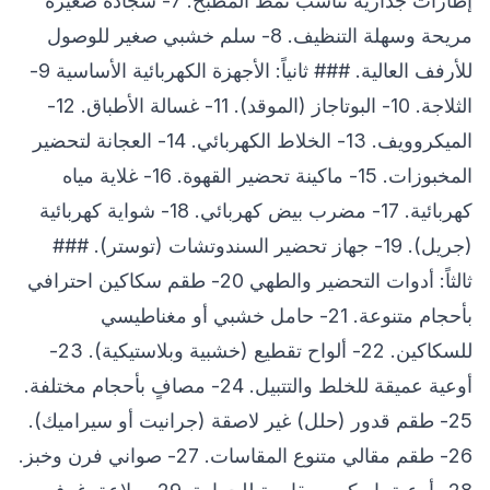
إطارات جدارية تناسب نمط المطبخ. 7- سجادة صغيرة
مريحة وسهلة التنظيف. 8- سلم خشبي صغير للوصول
للأرفف العالية. ### ثانياً: الأجهزة الكهربائية الأساسية 9-
الثلاجة. 10- البوتاجاز (الموقد). 11- غسالة الأطباق. 12-
الميكروويف. 13- الخلاط الكهربائي. 14- العجانة لتحضير
المخبوزات. 15- ماكينة تحضير القهوة. 16- غلاية مياه
كهربائية. 17- مضرب بيض كهربائي. 18- شواية كهربائية
(جريل). 19- جهاز تحضير السندوتشات (توستر). ###
ثالثاً: أدوات التحضير والطهي 20- طقم سكاكين احترافي
بأحجام متنوعة. 21- حامل خشبي أو مغناطيسي
للسكاكين. 22- ألواح تقطيع (خشبية وبلاستيكية). 23-
أوعية عميقة للخلط والتتبيل. 24- مصافٍ بأحجام مختلفة.
25- طقم قدور (حلل) غير لاصقة (جرانيت أو سيراميك).
26- طقم مقالي متنوع المقاسات. 27- صواني فرن وخبز.