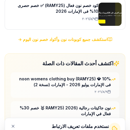
كود خصم نون فعال (RAMY25) ✅ خصم حصرى
10% فى الإمارات 2026
٩‏/٨‏/٢٠٢٦
استكشف جميع كوبونات نون وأكواد خصم نون اليوم →
اكتشف أحدث المقالات ذات الصلة
noon womens clothing buy (RAMY25) 💎 10%
فى الإمارات يوليو 2026 - الإمارات (نسخة 2)
٩‏/٨‏/٢٠٢٦
نون جاكيتات رجالية (RAMY25) 2026 🥇 خصم 30%
فعال في الإمارات
٩‏/٨‏/٢٠٢٦
نستخدم ملفات تعريف الارتباط