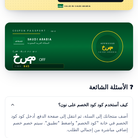
VALID IN
SAUDI ARABIA
لا إله إلا الله
نون
COUPON PASSPORT ·
SAUDI ARABIA
لا إله إلا الله
المملكة العربية السعودية
APPROVED
خصم
خصم فوري من نون
خصم
SAUDI ARABIA
OFF
N45
CODE
❓
الأسئلة الشائعة
كيف أستخدم كود كود الخصم على نون؟
أضف منتجاتك إلى السلة، ثم انتقل إلى صفحة الدفع. أدخل كود كود
الخصم في خانة "كود الخصم" واضغط "تطبيق". سيتم خصم خصم
إضافي مباشرة من إجمالي الطلب.