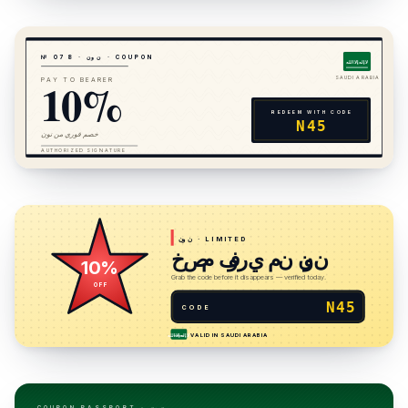
· COUPON
نون
·
8
7
№ 0
لا إله إلا الله
10%
SAUDI ARABIA
PAY TO BEARER
REDEEM WITH CODE
N45
خصم فوري من نون
AUTHORIZED SIGNATURE
· LIMITED
نون
خصم فوري من نون
10%
Grab the code before it disappears — verified today.
OFF
N45
CODE
VALID IN
SAUDI ARABIA
لا إله إلا الله