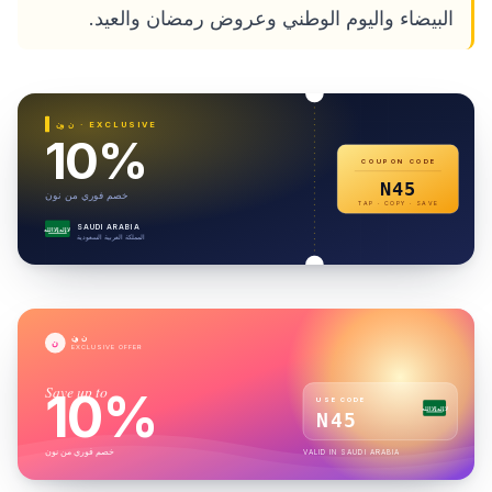
البيضاء واليوم الوطني وعروض رمضان والعيد.
· EXCLUSIVE
نون
10%
COUPON CODE
N45
خصم فوري من نون
TAP · COPY · SAVE
SAUDI ARABIA
لا إله إلا الله
المملكة العربية السعودية
نون
ن
EXCLUSIVE OFFER
Save up to
10%
USE CODE
لا إله إلا الله
N45
خصم فوري من نون
VALID IN
SAUDI ARABIA