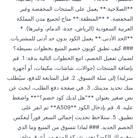
**الصلاحية:** يعمل على المنتجات المخفضة وغير
المخفضة. * **المنطقة:** متاح لجميع مدن المملكة
العربية السعودية (الرياض، جدة، الدمام، وغيرها). *
**الحد الأدنى:** يعمل الكود بدون حد أدنى للمشتريات.
### كيف تطبق كوبون خصم المنيع بخطوات بسيطة؟
لضمان تفعيل الخصم، اتبع الخطوات التالية بدقة: 1. قم
بإضافة المنتجات (جوالات، شاشات، مكيفات، أو أجهزة
منزلية) إلى سلة التسوق. 2. قبل المتابعة للدفع، سيُطلب
منك تحديد مدينتك. 3. في صفحة دفع الطلب، ابحث عن
نص صغير بعنوان **"هل لديك كود خصم؟"** واضغط
عليه. 4. قم بإدخال الكود **A509** ثم انقر على
تطبيق. 5. ستلاحظ تحديث إجمالي السعر فوراً ليعكس
الخصم الجديد. ### لماذا تتسوق من المنيع وما الذي
يوفره لك الكود؟ تعتبر شركة المنيع من أعرق متاجر