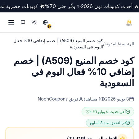
🔥 أحدث كوبونات نون 2026
✨ وفّر حتى 70%
🎁 كوبونات حصرية لمص
تبديل الوضع
Switch to English
التواصل
EN
كود خصم المنيع (A509) | خصم إضافي 10% فعال
الرئيسية
/
المدونة
/
اليوم في السعودية
كود خصم المنيع (A509) | خصم
إضافي 10% فعال اليوم في
السعودية
8 يوليو 2026
1
مشاهدة
فريق NoonCoupons
آخر تحديث:
٨ يوليو ٢٠٢٦
تم التحقق:
منذ 3 أسابيع
الإجابة السريعة (TL;DR)