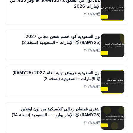
بديل نون في السعودية (RAMY25) 🔥 وفر 25% في
الإمارات 2026
٩‏/٨‏/٢٠٢٦
نون السعودية كود خصم شحن مجاني 2027
(RAMY25) 🥇 الإمارات - السعودية (نسخة 2)
٨‏/٨‏/٢٠٢٦
نون السعودية عروض نهاية العام 2027 (RAMY25)
🥇 الإمارات - السعودية (نسخة 2)
٨‏/٨‏/٢٠٢٦
اشتري قمصان رجالي كلاسيكية من نون اونلاين
(RAMY25) 🥇 الإمار يوليو… - السعودية (نسخة 14)
٨‏/٨‏/٢٠٢٦