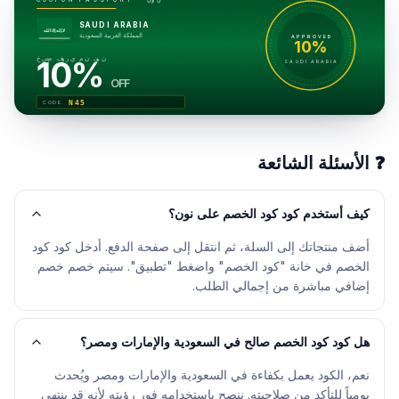
نون
COUPON PASSPORT ·
SAUDI ARABIA
لا إله إلا الله
المملكة العربية السعودية
APPROVED
10%
خصم فوري من نون
10%
SAUDI ARABIA
OFF
N45
CODE
❓
الأسئلة الشائعة
كيف أستخدم كود كود الخصم على نون؟
أضف منتجاتك إلى السلة، ثم انتقل إلى صفحة الدفع. أدخل كود كود
الخصم في خانة "كود الخصم" واضغط "تطبيق". سيتم خصم خصم
إضافي مباشرة من إجمالي الطلب.
هل كود كود الخصم صالح في السعودية والإمارات ومصر؟
نعم، الكود يعمل بكفاءة في السعودية والإمارات ومصر ويُحدث
يومياً للتأكد من صلاحيته. ننصح باستخدامه فور رؤيته لأنه قد ينتهي