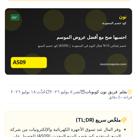
بقلم:
فريق نون كوبونات
نُشر:
٨ يوليو ٢٠٢٦
حُدِّث:
١٨ يوليو ٢٠٢٦
قراءة ~
2
دقائق
ملخّص سريع (TL;DR)
وفر المال عند تسوق الأجهزة الكهربائية والإلكترونيات من شركة
المنيع. استخدم كود خصم المنيع المحدث (A509) للحصول على