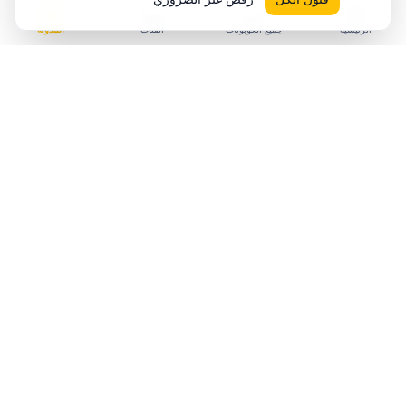
الرئيسية
جميع الكوبونات
الفئات
المدونة
استكشف المزيد من
نون
فئات
نون
كوبونات
الأزياء والملابس
كوبونات
الإلكترونيات
كوبونات
الجوالات
كوبونات
العناية والجمال
كوبونات
المنزل والمطبخ
كوبونات
الأطفال والألعاب
حسب دولتك
كل كوبونات نون
السعودية
الكوبونات النشطة اليوم
دليل أكواد نون المحدث
مقالات موسمية