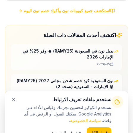
استكشف جميع كوبونات نون وأكواد خصم نون اليوم →
اكتشف أحدث المقالات ذات الصلة
بديل نون في السعودية (RAMY25) 🔥 وفر 25% في
الإمارات 2026
٩‏/٨‏/٢٠٢٦
نون السعودية كود خصم شحن مجاني 2027 (RAMY25)
🥇 الإمارات - السعودية (نسخة 2)
٨‏/٨‏/٢٠٢٦
نستخدم ملفات تعريف الارتباط
نستخدم الكوكيز لتحسين تجربتك وقياس الأداء عبر
نون السعودية عروض نهاية العام 2027 (RAMY25) 🥇
Google Analytics. يمكنك القبول أو الرفض في أي
الإمارات - السعودية (نسخة 2)
وقت.
سياسة الخصوصية
.
٨‏/٨‏/٢٠٢٦
قبول الكل
رفض غير الضروري