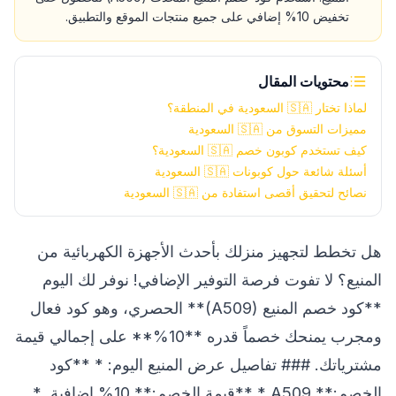
تخفيض 10% إضافي على جميع منتجات الموقع والتطبيق.
محتويات المقال
لماذا تختار 🇸🇦 السعودية في المنطقة؟
مميزات التسوق من 🇸🇦 السعودية
كيف تستخدم كوبون خصم 🇸🇦 السعودية؟
أسئلة شائعة حول كوبونات 🇸🇦 السعودية
نصائح لتحقيق أقصى استفادة من 🇸🇦 السعودية
هل تخطط لتجهيز منزلك بأحدث الأجهزة الكهربائية من
المنيع؟ لا تفوت فرصة التوفير الإضافي! نوفر لك اليوم
**كود خصم المنيع (A509)** الحصري، وهو كود فعال
ومجرب يمنحك خصماً قدره **10%** على إجمالي قيمة
مشترياتك. ### تفاصيل عرض المنيع اليوم: * **كود
الخصم:** A509 * **قيمة الخصم:** 10% إضافية. *