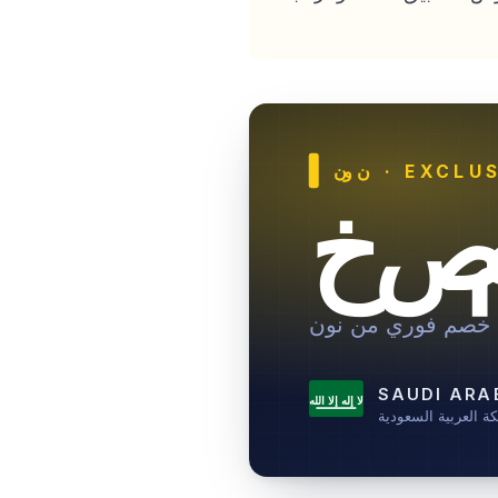
· EXCLUS
نون
صم
خصم فوري من نون
SAUDI ARA
لا إله إلا الله
ة العربية السعودية