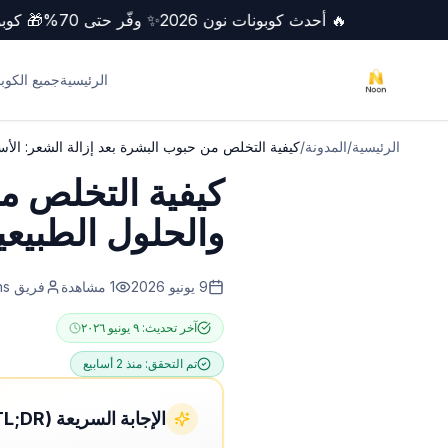
🔥 أحدث كوبونات نون 2026
✨ وفّر حتى 70%
🎁
الرئيسية
جميع الكوب
الرئيسية
/
المدونة
/
كيفية التخلص من حبوب البشرة بعد إزالة الشعر: الأسب
كيفية التخلص من
والحلول الطبيعي
9 يونيو 2026
1
مشاهدة
فريق NoonCoupons
آخر تحديث:
٩ يونيو ٢٠٢٦
تم التحقق:
منذ 2 أسابيع
الإجابة السريعة (TL;DR)