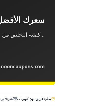
بقلم:
فريق نون كوبونات
نُشر:
٩ يونيو ٢٠٢٦