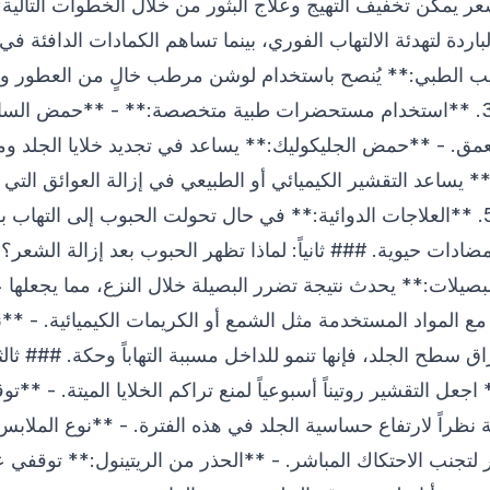
لباردة لتهدئة الالتهاب الفوري، بينما تساهم الكمادات الدافئة 
الجلد. 2. **الترطيب الطبي:** يُنصح باستخدام لوشن مرطب خالٍ من العطو
الحساسة بعد العملية مباشرة. 3. **استخدام مستحضرات طبية متخصصة:** - **
عمق. - **حمض الجليكوليك:** يساعد في تجديد خلايا الجلد وم
للطيف:** يساعد التقشير الكيميائي أو الطبيعي في إزالة العوائق الت
يقلل من فرص تكون الحبوب. 5. **العلاجات الدوائية:** في حال تحولت الحبوب إلى ا
ت حيوية. ### ثانياً: لماذا تظهر الحبوب بعد إزالة الشعر؟ تت
البصيلات:** يحدث نتيجة تضرر البصيلة خلال النزع، مما يجعلها
ً مع المواد المستخدمة مثل الشمع أو الكريمات الكيميائية. - *
سطح الجلد، فإنها تنمو للداخل مسببة التهاباً وحكة. ### ثالثاً
جعل التقشير روتيناً أسبوعياً لمنع تراكم الخلايا الميتة. - **ت
ية نظراً لارتفاع حساسية الجلد في هذه الفترة. - **نوع الملا
لتجنب الاحتكاك المباشر. - **الحذر من الريتينول:** توقفي 