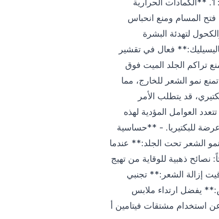
سبل علاج الحبوب بعد إزالة الشعر يمكن تخفيف التهيج وعلاج البثور من خلال الخطوات التالية: 1. **الكمادات الحرارية
في فتح المسام ومنع انحباس
ر والكحول لتهدئة البشرة
حمض الساليسيليك:** فعال في تقشير
نع تراكم الجلد الميت فوق
ي تمنع نمو الشعر للخارج، مما
لتهاب بكتيري، قد يتطلب الأمر
عدد العوامل المؤدية لهذه
 عرضة للبكتيريا. - **حساسية
*نمو الشعر تحت الجلد:** عندما
: نصائح ذهبية للوقاية من تهيج
وقيت إزالة الشعر:** تجنبي
بس:** يفضل ارتداء ملابس
عن استخدام مشتقات فيتامين أ