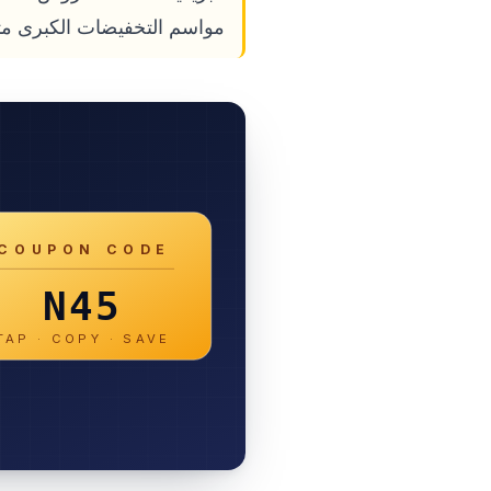
مواسم التخفيضات الكبرى مث
COUPON CODE
N45
TAP · COPY · SAVE