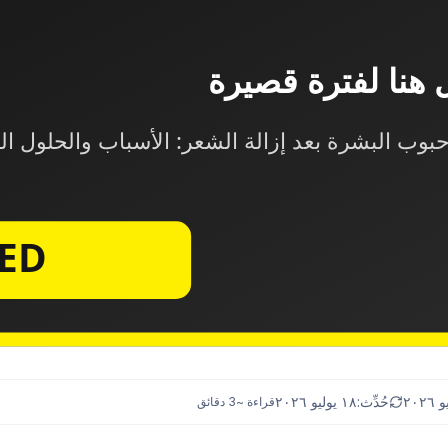
حُدِّث:
١٨ يوليو ٢٠٢٦
قراءة ~
3
دقائق