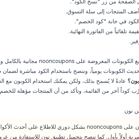
 الصفحة من زر "نسخ الكود".
أضف المنتجات إلى سلة التسوق.
لكود في خانة "كود الخصم".
تلقائياً من الفاتورة النهائية.
فير.
المعروضة على nooncoupons مجانية بالكامل ولا تتطلب أي اشتراك.
ديث الكوبونات يومياً، وننصح باستخدام الكود مباشرة لضمان ص
بون؟
عادةً لا يُسمح بذلك، ولكن يمكنك استخدام الكوبون مع ا
ب كوداً آخر من القائمة، وتأكد من أن المنتجات مؤهلة للخصم 
ن نون
احرص على متابعة صفحة نون على nooncoupons بشكل دوري للاطلاع ع
رية أولاً بأول. كما ننصح بتحميل تطبيق نون للاستفادة من ع