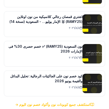
اشتري قمصان رجالي كلاسيكية من نون اونلاين
(RAMY25) 🥇 الإمار يوليو… - السعودية (نسخة 14)
٨‏/٨‏/٢٠٢٦
نون السعودية (RAMY25) ✅ خصم حصرى 30% فى
الإمارات 2026
٦‏/٨‏/٢٠٢٦
كود خصم نون على الجاكيتات الرجالية: تحليل البدائل
والقيمة يونيو 2026
٥‏/٨‏/٢٠٢٦
استكشف جميع كوبونات نون وأكواد خصم نون اليوم →