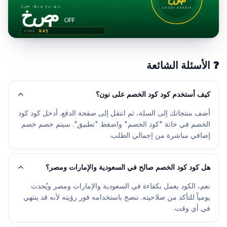
خصم فوري من نون
خصم
SAUDI ARABIA
OFF
N45
CODE
❓
الأسئلة الشائعة
كيف أستخدم كود كود الخصم على نون؟
أضف منتجاتك إلى السلة، ثم انتقل إلى صفحة الدفع. أدخل كود كود
الخصم في خانة "كود الخصم" واضغط "تطبيق". سيتم خصم خصم
إضافي مباشرة من إجمالي الطلب.
هل كود كود الخصم صالح في السعودية والإمارات ومصر؟
نعم، الكود يعمل بكفاءة في السعودية والإمارات ومصر ويُحدث
يومياً للتأكد من صلاحيته. ننصح باستخدامه فور رؤيته لأنه قد ينتهي
في أي وقت.