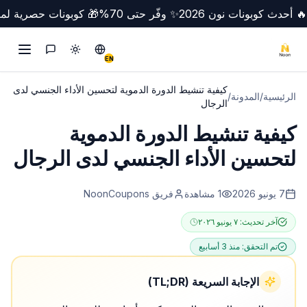
🔥 أحدث كوبونات نون 2026
✨ وفّر حتى 70%
🎁 كوبونات حصرية لمص
تبديل الوضع
Switch to English
التواصل
EN
كيفية تنشيط الدورة الدموية لتحسين الأداء الجنسي لدى
الرئيسية
/
المدونة
/
الرجال
كيفية تنشيط الدورة الدموية
لتحسين الأداء الجنسي لدى الرجال
7 يونيو 2026
1
مشاهدة
فريق NoonCoupons
آخر تحديث:
٧ يونيو ٢٠٢٦
تم التحقق:
منذ 3 أسابيع
الإجابة السريعة (TL;DR)