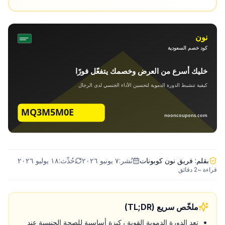
بقلم:
فريق نون كوبونات
نُشر:
٧ يونيو ٢٠٢٦
حُدِّث:
١٨ يوليو ٢٠٢٦
قراءة ~
2
دقائق
ملخّص سريع (TL;DR)
تعد الدورة الدموية القوية ركيزة أساسية للصحة الجنسية عند