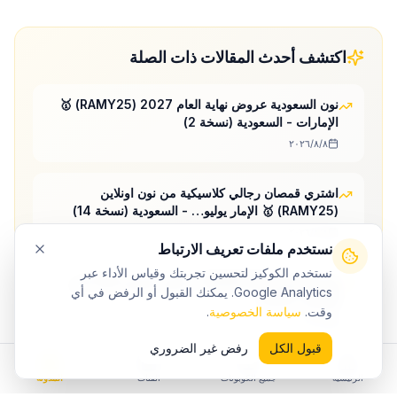
اكتشف أحدث المقالات ذات الصلة
نون السعودية عروض نهاية العام 2027 (RAMY25) 🥇
الإمارات - السعودية (نسخة 2)
٨‏/٨‏/٢٠٢٦
اشتري قمصان رجالي كلاسيكية من نون اونلاين
(RAMY25) 🥇 الإمار يوليو… - السعودية (نسخة 14)
٨‏/٨‏/٢٠٢٦
نستخدم ملفات تعريف الارتباط
نستخدم الكوكيز لتحسين تجربتك وقياس الأداء عبر
نون السعودية (RAMY25) ✅ خصم حصرى 30% فى
Google Analytics. يمكنك القبول أو الرفض في أي
الإمارات 2026
وقت.
سياسة الخصوصية
.
٦‏/٨‏/٢٠٢٦
قبول الكل
رفض غير الضروري
الرئيسية
جميع الكوبونات
الفئات
المدونة