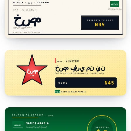
· COUPON
نون
·
8
7
№ 0
لا إله إلا الله
خصم
SAUDI ARABIA
PAY TO BEARER
REDEEM WITH CODE
N45
خصم فوري من نون
AUTHORIZED SIGNATURE
· LIMITED
نون
خصم فوري من نون
خصم
Grab the code before it disappears — verified today.
OFF
N45
CODE
VALID IN
SAUDI ARABIA
لا إله إلا الله
نون
COUPON PASSPORT ·
SAUDI ARABIA
لا إله إلا الله
المملكة العربية السعودية
APPROVED
خصم