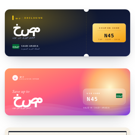
· EXCLUSIVE
نون
خصم
COUPON CODE
N45
خصم فوري من نون
TAP · COPY · SAVE
SAUDI ARABIA
لا إله إلا الله
المملكة العربية السعودية
نون
ن
EXCLUSIVE OFFER
Save up to
خصم
USE CODE
لا إله إلا الله
N45
خصم فوري من نون
VALID IN
SAUDI ARABIA