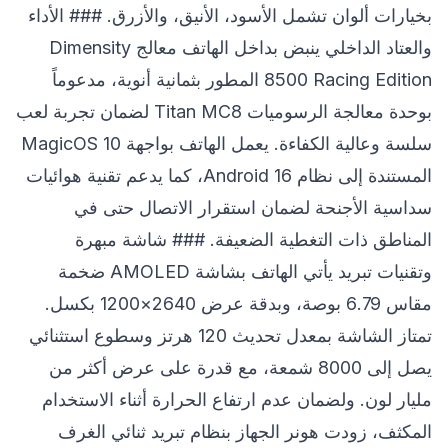
بخيارات ألوان تشمل الأسود، الأنيق، والأزرق. ### الأداء
والعتاد الداخلي ينبض بداخل الهاتف معالج Dimensity
8500 Racing Edition المطور بثمانية أنوية، مدعوماً
بوحدة معالجة الرسوميات Titan MC8 لضمان تجربة لعب
سلسة وعالية الكفاءة. يعمل الهاتف بواجهة MagicOS 10
المستندة إلى نظام Android 16، كما يدعم تقنية هوائيات
سداسية الأجنحة لضمان استقرار الاتصال حتى في
المناطق ذات التغطية الضعيفة. ### شاشة مبهرة
وتقنيات تبريد يأتي الهاتف بشاشة AMOLED ضخمة
مقاس 6.79 بوصة، وبدقة عرض 2640×1200 بكسل.
تمتاز الشاشة بمعدل تحديث 120 هرتز وسطوع استثنائي
يصل إلى 8000 شمعة، مع قدرة على عرض أكثر من
مليار لون. ولضمان عدم ارتفاع الحرارة أثناء الاستخدام
المكثف، زودت هونر الجهاز بنظام تبريد ثنائي الغرف