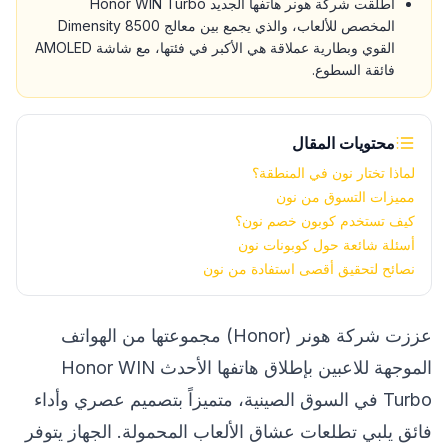
أطلقت شركة هونر هاتفها الجديد Honor WIN Turbo
المخصص للألعاب، والذي يجمع بين معالج Dimensity 8500
القوي وبطارية عملاقة هي الأكبر في فئتها، مع شاشة AMOLED
فائقة السطوع.
محتويات المقال
لماذا تختار نون في المنطقة؟
مميزات التسوق من نون
كيف تستخدم كوبون خصم نون؟
أسئلة شائعة حول كوبونات نون
نصائح لتحقيق أقصى استفادة من نون
عززت شركة هونر (Honor) مجموعتها من الهواتف
الموجهة للاعبين بإطلاق هاتفها الأحدث Honor WIN
Turbo في السوق الصينية، متميزاً بتصميم عصري وأداء
فائق يلبي تطلعات عشاق الألعاب المحمولة. الجهاز يتوفر