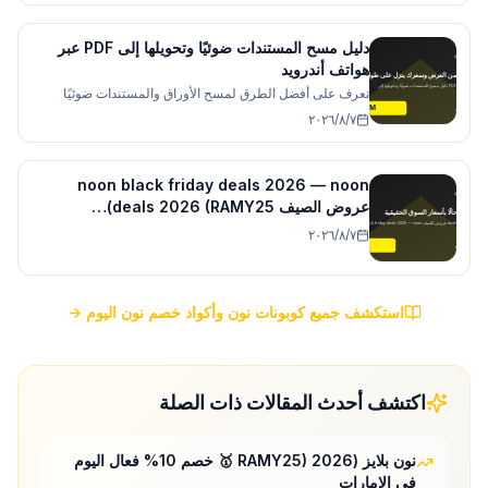
السياق وينفذ الأوامر المعقدة.
دليل مسح المستندات ضوئيًا وتحويلها إلى PDF عبر
هواتف أندرويد
تعرف على أفضل الطرق لمسح الأوراق والمستندات ضوئيًا
باستخدام هاتفك الأندرويد وتحويلها إلى ملفات PDF بسهولة عبر
٧‏/٨‏/٢٠٢٦
تطبيقي جوجل درايف وMicrosoft Lens.
noon black friday deals 2026 — noon
عروض الصيف deals 2026 (RAMY25)…
٧‏/٨‏/٢٠٢٦
استكشف جميع كوبونات نون وأكواد خصم نون اليوم →
اكتشف أحدث المقالات ذات الصلة
نون بلايز (RAMY25) 2026 🥇 خصم 10% فعال اليوم
في الإمارات