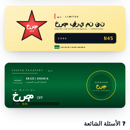
· LIMITED
نون
خصم فوري من نون
خصم
Grab the code before it disappears — verified today.
OFF
N45
CODE
VALID IN
SAUDI ARABIA
لا إله إلا الله
نون
COUPON PASSPORT ·
SAUDI ARABIA
لا إله إلا الله
المملكة العربية السعودية
APPROVED
خصم
خصم فوري من نون
خصم
SAUDI ARABIA
OFF
N45
CODE
❓
الأسئلة الشائعة