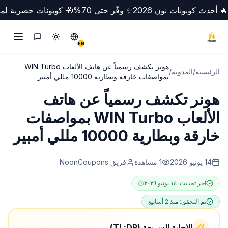
🔥 أحدث كوبونات نون 2026
✨ وفّر حتى 70%
🎁 كوبونات حصرية لمص
تبديل الوضع
Switch to English
التواصل
EN
هونر تكشف رسمياً عن هاتف الألعاب WIN Turbo
الرئيسية
/
المدونة
/
بمواصفات خارقة وبطارية 10000 مللي أمبير
هونر تكشف رسمياً عن هاتف
الألعاب WIN Turbo بمواصفات
خارقة وبطارية 10000 مللي أمبير
14 يونيو 2026
1
مشاهدة
فريق NoonCoupons
آخر تحديث:
١٤ يونيو ٢٠٢٦
تم التحقق:
منذ 2 أسابيع
الإجابة السريعة (TL;DR)