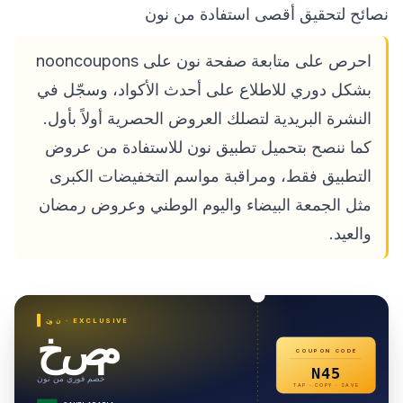
نصائح لتحقيق أقصى استفادة من نون
احرص على متابعة صفحة نون على nooncoupons
بشكل دوري للاطلاع على أحدث الأكواد، وسجّل في
النشرة البريدية لتصلك العروض الحصرية أولاً بأول.
كما ننصح بتحميل تطبيق نون للاستفادة من عروض
التطبيق فقط، ومراقبة مواسم التخفيضات الكبرى
مثل الجمعة البيضاء واليوم الوطني وعروض رمضان
والعيد.
· EXCLUSIVE
نون
خصم
COUPON CODE
N45
خصم فوري من نون
TAP · COPY · SAVE