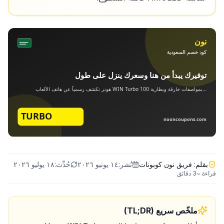
بقلم:
فريق نون كوبونات
نُشر:
١٤ يونيو ٢٠٢٦
حُدِّث:
١٨ يوليو ٢٠٢٦
قراءة ~
3
دقائق
ملخّص سريع (TL;DR)