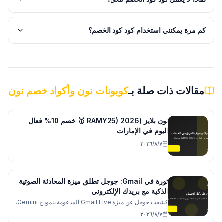
كم مرة يمكنني استخدام كود كود الخصم؟
مقالات ذات صلة بـ
كوبونات نون وأكواد خصم نون
نون بلايز (RAMY25) 2026 🥇 خصم 10% فعال
اليوم في الإمارات
٧‏/٨‏/٢٠٢٦
ثورة في Gmail: جوجل تطلق ميزة المحادثة الصوتية
الذكية مع بريدك الإلكتروني
كشفت جوجل عن ميزة Gmail Live المدعومة بنموذج Gemini،
والتي تتيح للمستخدمين البحث داخل رسائلهم عبر دردشة صوتية
٧‏/٨‏/٢٠٢٦
طبيعية، محولةً البريد الإلكتروني إلى مساعد شخصي ذكي يفهم