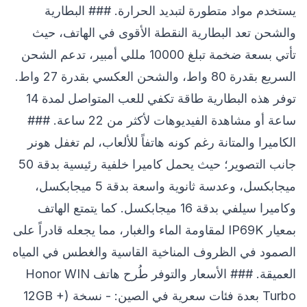
يستخدم مواد متطورة لتبديد الحرارة. ### البطارية
والشحن تعد البطارية النقطة الأقوى في الهاتف، حيث
تأتي بسعة ضخمة تبلغ 10000 مللي أمبير، تدعم الشحن
السريع بقدرة 80 واط، والشحن العكسي بقدرة 27 واط.
توفر هذه البطارية طاقة تكفي للعب المتواصل لمدة 14
ساعة أو مشاهدة الفيديوهات لأكثر من 22 ساعة. ###
الكاميرا والمتانة رغم كونه هاتفاً للألعاب، لم تغفل هونر
جانب التصوير؛ حيث يحمل كاميرا خلفية رئيسية بدقة 50
ميجابكسل، وعدسة ثانوية واسعة بدقة 5 ميجابكسل،
وكاميرا سيلفي بدقة 16 ميجابكسل. كما يتمتع الهاتف
بمعيار IP69K لمقاومة الماء والغبار، مما يجعله قادراً على
الصمود في الظروف المناخية القاسية والغطس في المياه
العميقة. ### الأسعار والتوفر طُرح هاتف Honor WIN
Turbo بعدة فئات سعرية في الصين: - نسخة (12GB +