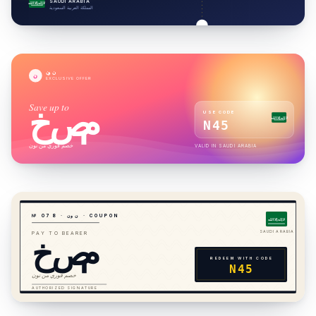
SAUDI ARABIA
لا إله إلا الله
المملكة العربية السعودية
نون
ن
EXCLUSIVE OFFER
Save up to
خصم
USE CODE
لا إله إلا الله
N45
خصم فوري من نون
VALID IN
SAUDI ARABIA
· COUPON
نون
·
8
7
№ 0
لا إله إلا الله
خصم
SAUDI ARABIA
PAY TO BEARER
REDEEM WITH CODE
N45
خصم فوري من نون
AUTHORIZED SIGNATURE